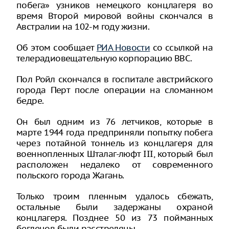
побега» узников немецкого концлагеря во
время Второй мировой войны скончался в
Австралии на 102-м году жизни.
Об этом сообщает
РИА Новости
со ссылкой на
телерадиовещательную корпорацию BBC.
Пол Ройл скончался в госпитале австрийского
города Перт после операции на сломанном
бедре.
Он был одним из 76 летчиков, которые в
марте 1944 года предприняли попытку побега
через потайной тоннель из концлагеря для
военнопленных Шталаг-люфт III, который был
расположен недалеко от современного
польского города Жагань.
Только троим пленным удалось сбежать,
остальные были задержаны охраной
концлагеря. Позднее 50 из 73 пойманных
беглецов были расстреляны.