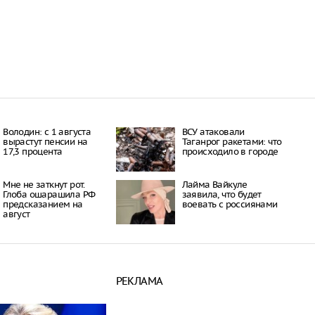
16:21
 период простуд может
о обязательное
сок
16:18
ити-шоу поужинала с
дной миски, вызвав
у зрителей
16:15
объем
анных автомобилей в
Володин: с 1 августа
ВСУ атаковали
з альтернативные
вырастут пенсии на
Таганрог ракетами: что
ле увеличился в 1,6
17,3 процента
происходило в городе
16:13
Мне не заткнут рот.
Лайма Вайкуле
Глоба ошарашила РФ
заявила, что будет
предсказанием на
воевать с россиянами
август
РЕКЛАМА