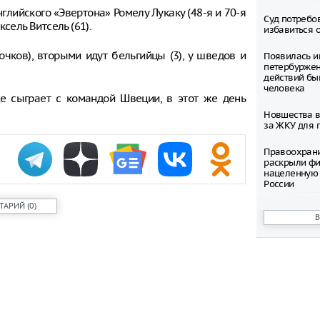
лийского «Эвертона» Ромелу Лукаку (48-я и 70-я
Суд потребо
сель Витсель (61).
избавиться 
очков), вторыми идут бельгийцы (3), у шведов и
Появилась и
петербуржен
действий бы
человека
 сыграет с командой Швеции, в этот же день
Новшества в
за ЖКУ для 
Правоохран
раскрыли фи
нацеленную 
России
ТАРИЙ
(
0
)
Северные ол
Шпицбергене
причине
Тысячи груз
границе Укр
Младенец ро
часа после 
матери, упав