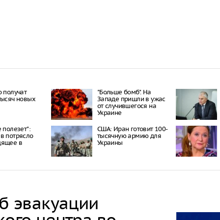
Онищенко: в
быть введен
ношение ма
Звезда реал
кошкой из о
отвращение 
"Автостат": 
импортиров
о получат
"Больше бомб". На
Россию чере
тысяч новых
Западе пришли в ужас
каналы в ию
от случившегося на
раза
Украине
 полезет":
США: Иран готовит 100-
в потрясло
тысячную армию для
дящее в
Украины
об эвакуации
кого центра во