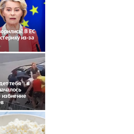
орились". В ЕС
стерику из-за
дет тебя": в
началось
 избиение
ев