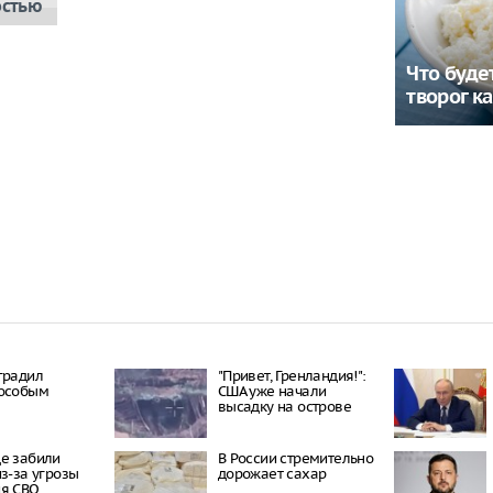
остью
Что будет
творог к
градил
"Привет, Гренландия!":
 особым
США уже начали
высадку на острове
е забили
В России стремительно
из-за угрозы
дорожает сахар
ия СВО