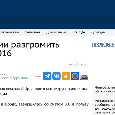
 технологии
Медицина
Дом и семья
LIfeStyle
Культура
гии разгромить
ПОСЛЕДНИЕ
016
Текст:
/Infox.ru
лось?
тесь с друзьями!
Четыре жите
ад командой Ирландии в матче группового этапа
области пост
ции.
Российская 
 в Бордо, завершилась со счетом 3:0 в пользу
сообщила о 
для ведущих
чемпионато