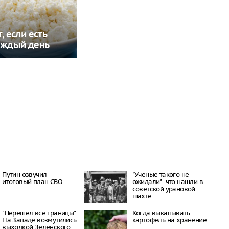
, если есть
аждый день
Путин озвучил
"Ученые такого не
итоговый план СВО
ожидали": что нашли в
советской урановой
шахте
"Перешел все границы".
Когда выкапывать
На Западе возмутились
картофель на хранение
выходкой Зеленского