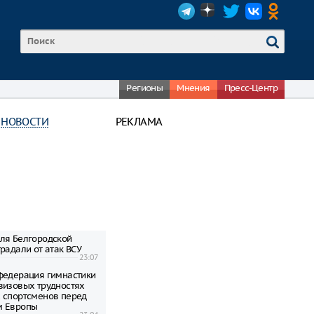
Регионы
Мнения
Пресс-Центр
 НОВОСТИ
РЕКЛАМА
ля Белгородской
радали от атак ВСУ
23:07
федерация гимнастики
визовых трудностях
 спортсменов перед
м Европы