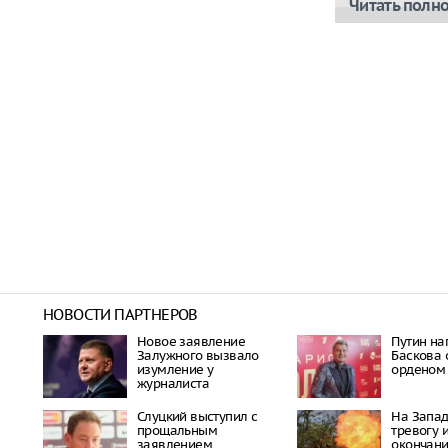
Читать полн
НОВОСТИ ПАРТНЕРОВ
Новое заявление
Путин на
Залужного вызвало
Баскова
изумление у
орденом
журналиста
Слуцкий выступил с
На Запад
прощальным
тревогу 
заявлением
окончан