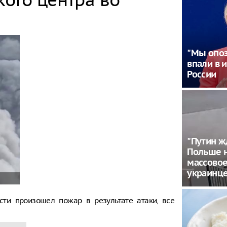
"Мы опоз
впали в и
России
"Путин ж
Польше 
массовое
украинц
сти произошел пожар в результате атаки, все