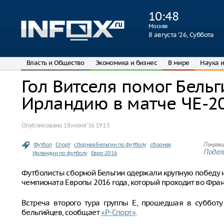
10
:
48
Москва
8 августа ‘26, Суббота
Власть и Общество
Экономика и бизнес
В мире
Наука и
Гол Витселя помог Бель
Ирландию в матче ЧЕ-2
Опубликовано
18 июня ‘16 19:15
Футбол
Спорт
сборная Бельгии по футболу
сборная
Понрави
Подели
Ирландии по футболу
Евро-2016
Футболисты сборной Бельгии одержали крупную победу н
чемпионата Европы 2016 года, который проходит во Фран
Встреча второго тура группы E, прошедшая в субботу
бельгийцев, сообщает
«Р-Спорт»
.