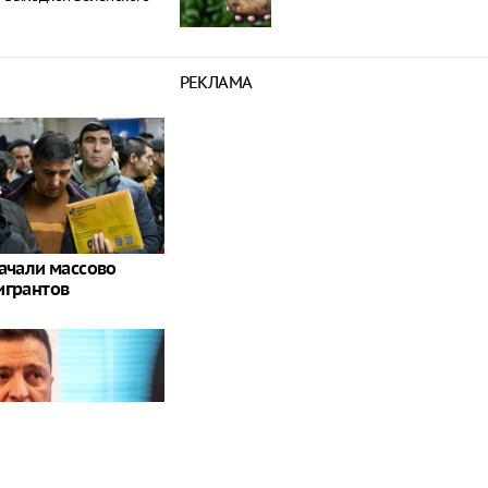
РЕКЛАМА
начали массово
игрантов
о: Зеленский