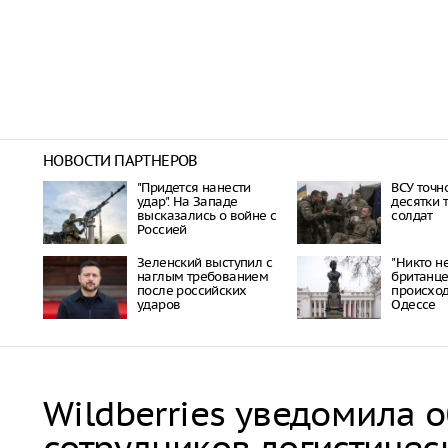
НОВОСТИ ПАРТНЕРОВ
"Придется нанести
ВСУ точн
удар". На Западе
десятки 
высказались о войне с
солдат
Россией
Зеленский выступил с
"Никто не
наглым требованием
британце
после российских
происхо
ударов
Одессе
Wildberries уведомила 
сотрудников логистичес