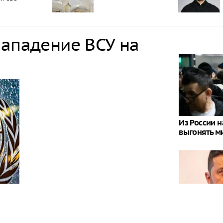
нападение ВСУ на
Из России 
выгонять м
Зима близк