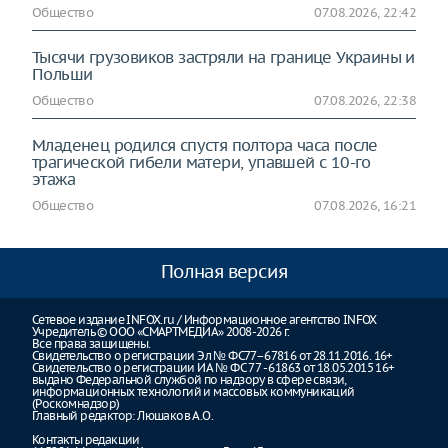
Общество
07.08.2026, 22:42
Тысячи грузовиков застряли на границе Украины и
Польши
Общество
07.08.2026, 22:38
Младенец родился спустя полтора часа после
трагической гибели матери, упавшей с 10-го
этажа
Общество
07.08.2026, 16:21
Полная версия
Сетевое издание INFOX.ru / Информационное агентство INFOX
Учредитель © ООО «СМАРТМЕДИА» 2008-2026 г.
Все права защищены.
Свидетельство о регистрации Эл № ФС77–67816 от 28.11.2016. 16+
Свидетельство о регистрации ИА № ФС 77 - 61863 от 18.05.2015 16+
выдано Федеральной службой по надзору в сфере связи,
информационных технологий и массовых коммуникаций
(Роскомнадзор)
Главный редактор: Люшаков А.О.
Контакты редакции