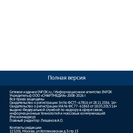
Полная версия
Сетевое издание INFOX.ru / Информационное агентство INFOX
Учредитель © ООО «СМАРТМЕДИА» 2008-2026 г.
Все права защищены.
Свидетельство о регистрации Эл № ФС77–67816 от 28.11.2016. 16+
Свидетельство о регистрации ИА № ФС 77 - 61863 от 18.05.2015 16+
выдано Федеральной службой по надзору в сфере связи,
информационных технологий и массовых коммуникаций
(Роскомнадзор)
Главный редактор: Люшаков А.О.
Контакты редакции
115201, Москва, ул.Котляковская д.3 стр.13