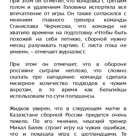
При этом он отметил, что концовка с третьим
голом и удалением Головина испортила все
впечатление от игры. Он также согласился с
мнением главного тренера команды
Станислава Черчесова, что команде не
хватило времени на подготовку. «Чтобы быть
похожей на себя летнюю, сборной нужно
месяц разучивать партию. С листа пока не
умеем», – отмечает журналист.
При этом он отмечает, что в обороне
россияне сыграли неплохо, что сложно
сказать про нападение: команда сделала
мизерное количество подходов к чужим
воротам, в то время как бельгийцы
использовали по сути полушансы.
Жидков уверен, что в следующем матче в
Казахстане сборной России придется очень
тяжело. По его мнению, чешский тренер
Михал Билек строит игру на чужих ошибках,
что и показала игра с шотландцами. Те