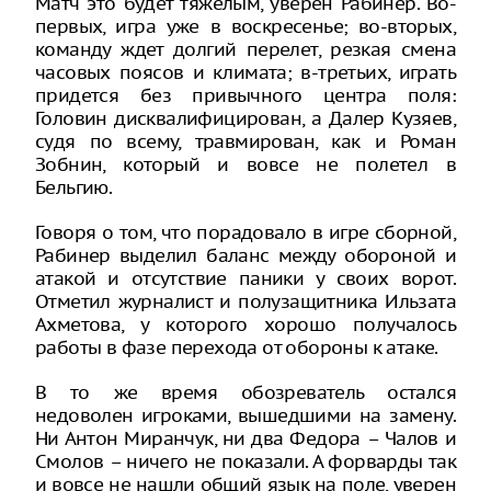
Матч это будет тяжелым, уверен Рабинер. Во-
первых, игра уже в воскресенье; во-вторых,
команду ждет долгий перелет, резкая смена
часовых поясов и климата; в-третьих, играть
придется без привычного центра поля:
Головин дисквалифицирован, а Далер Кузяев,
судя по всему, травмирован, как и Роман
Зобнин, который и вовсе не полетел в
Бельгию.
Говоря о том, что порадовало в игре сборной,
Рабинер выделил баланс между обороной и
атакой и отсутствие паники у своих ворот.
Отметил журналист и полузащитника Ильзата
Ахметова, у которого хорошо получалось
работы в фазе перехода от обороны к атаке.
В то же время обозреватель остался
недоволен игроками, вышедшими на замену.
Ни Антон Миранчук, ни два Федора – Чалов и
Смолов – ничего не показали. А форварды так
и вовсе не нашли общий язык на поле, уверен