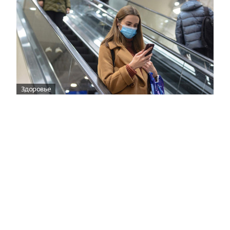
Здоровье
Вирусам вопреки: практическое
руководство по противовирусной
защите
08:00
Поздняя осень — время, когда «мелочи» решают
исход сезона.