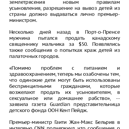
землетрясения новым правилам
усыновления, разрешение на вывоз детей из
страны должно выдаваться лично премьер-
министром.
Несколько дней назад в Порт-о-Пренсе
мужчина пытался продать канадскому
священнику мальчика за $50. Появлялись
также сообщения о попытках краж детей из
палаточных городов.
«Помимо проблем с питанием и
здравоохранением, теперь мы озабочены тем,
что одинокие дети могут быть использованы
беспринципными гражданами, которые
возжелают продать их усыновителям, в
сексуальное или домашнее рабство», --
заявила газета Guardian представительница
детского фонда ООН Кент Пейдж.
Премьер-министр Гаити Жан-Макс Бельрив в
интервью CNN подчеркнул, что сообщения о