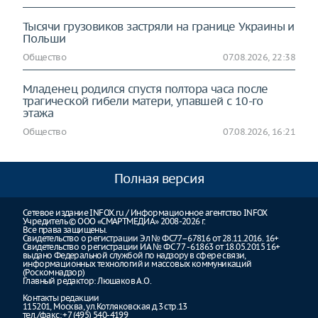
Тысячи грузовиков застряли на границе Украины и
Польши
Общество
07.08.2026, 22:38
Младенец родился спустя полтора часа после
трагической гибели матери, упавшей с 10-го
этажа
Общество
07.08.2026, 16:21
Полная версия
Сетевое издание INFOX.ru / Информационное агентство INFOX
Учредитель © ООО «СМАРТМЕДИА» 2008-2026 г.
Все права защищены.
Свидетельство о регистрации Эл № ФС77–67816 от 28.11.2016. 16+
Свидетельство о регистрации ИА № ФС 77 - 61863 от 18.05.2015 16+
выдано Федеральной службой по надзору в сфере связи,
информационных технологий и массовых коммуникаций
(Роскомнадзор)
Главный редактор: Люшаков А.О.
Контакты редакции
115201, Москва, ул.Котляковская д.3 стр.13
тел./факс: +7 (495) 540-4199