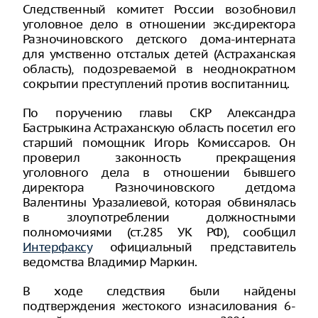
Следственный комитет России возобновил
уголовное дело в отношении экс-директора
Разночиновского детского дома-интерната
для умственно отсталых детей (Астраханская
область), подозреваемой в неоднократном
сокрытии преступлений против воспитанниц.
По поручению главы СКР Александра
Бастрыкина Астраханскую область посетил его
старший помощник Игорь Комиссаров. Он
проверил законность прекращения
уголовного дела в отношении бывшего
директора Разночиновского детдома
Валентины Уразалиевой, которая обвинялась
в злоупотреблении должностными
полномочиями (ст.285 УК РФ), сообщил
Интерфаксу
официальный представитель
ведомства Владимир Маркин.
В ходе следствия были найдены
подтверждения жестокого изнасилования 6-