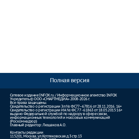
Полная версия
Сетевое издание INFOX.ru / Информационное агентство INFOX
Учредитель © ООО «СМАРТМЕДИА» 2008-2026 г.
Все права защищены.
Свидетельство о регистрации Эл № ФС77–67816 от 28.11.2016. 16+
Свидетельство о регистрации ИА № ФС 77 - 61863 от 18.05.2015 16+
выдано Федеральной службой по надзору в сфере связи,
информационных технологий и массовых коммуникаций
(Роскомнадзор)
Главный редактор: Люшаков А.О.
Контакты редакции
115201, Москва, ул.Котляковская д.3 стр.13