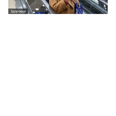
Здоровье
Вирусам вопреки: практическое
руководство по противовирусной
защите
08:00
Поздняя осень — время, когда «мелочи» решают
исход сезона.