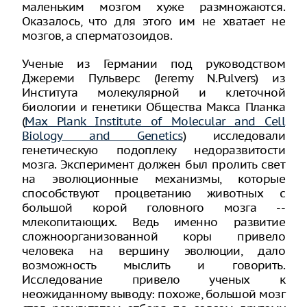
маленьким мозгом хуже размножаются.
Оказалось, что для этого им не хватает не
мозгов, а сперматозоидов.
Ученые из Германии под руководством
Джереми Пульверс (Jeremy N.Pulvers) из
Института молекулярной и клеточной
биологии и генетики Общества Макса Планка
(
Max Plank Institute of Molecular and Cell
Biology and Genetics
) исследовали
генетическую подоплеку недоразвитости
мозга. Эксперимент должен был пролить свет
на эволюционные механизмы, которые
способствуют процветанию животных с
большой корой головного мозга --
млекопитающих. Ведь именно развитие
сложноорганизованной коры привело
человека на вершину эволюции, дало
возможность мыслить и говорить.
Исследование привело ученых к
неожиданному выводу: похоже, большой мозг