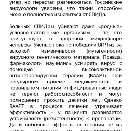
умер, но перестал размножаться. Российские
вирусологи уверены, что таким способом
можно полностью избавиться от СПИДа.
Больных СПИДом убивают даже «родные»
условно-патогенные организмы -- те, что
присутствуют в здоровой микрофлоре
человека. Ученые пока не победили ВИЧ из-за
высокой изменчивости (мутагенности)
вирусного генетического материала. Правда,
фармакологи научились усмирять вирус с
помощью высокоактивной
антиретровирусной терапии (ВААРТ). При
регулярном приеме медикаментов и
правильном питании инфицированные люди
не теряют работоспособности и могут
полноценно прожить десятки лет. Однако
ВААРТ в процессе лечения утрачивает
эффективность – у пациента развивается
устойчивость (резистентность) к препаратам.
Да и побочные эффекты от терапии не из
самых приятных: от неравномерного