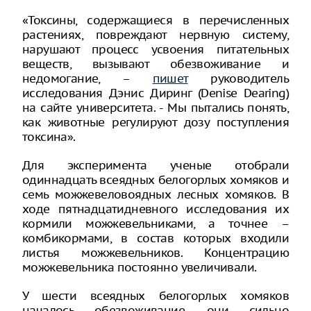
«Токсины, содержащиеся в перечисленных
растениях, повреждают нервную систему,
нарушают процесс усвоения питательных
веществ, вызывают обезвоживание и
недомогание, –
пишет
руководитель
исследования Дэнис Диринг (Denise Dearing)
на сайте университета. - Мы пытались понять,
как животные регулируют дозу поступления
токсина».
Для эксперимента ученые отобрали
одиннадцать всеядных белогорлых хомяков и
семь можжевеловоядных лесных хомяков. В
ходе пятнадцатидневного исследования их
кормили можжевельниками, а точнее –
комбикормами, в состав которых входили
листья можжевельников. Концентрацию
можжевельника постоянно увеличивали.
У шести всеядных белогорлых хомяков
началось обезвоживание, они сильно