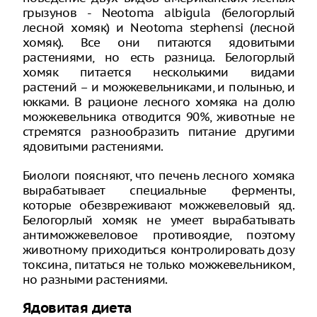
грызунов - Neotoma albigula (белогорлый
лесной хомяк) и Neotoma stephensi (лесной
хомяк). Все они питаются ядовитыми
растениями, но есть разница. Белогорлый
хомяк питается несколькими видами
растений – и можжевельниками, и полынью, и
юкками. В рационе лесного хомяка на долю
можжевельника отводится 90%, животные не
стремятся разнообразить питание другими
ядовитыми растениями.
Биологи поясняют, что печень лесного хомяка
вырабатывает специальные ферменты,
которые обезвреживают можжевеловый яд.
Белогорлый хомяк не умеет вырабатывать
антиможжевеловое противоядие, поэтому
животному приходиться контролировать дозу
токсина, питаться не только можжевельником,
но разными растениями.
Ядовитая диета