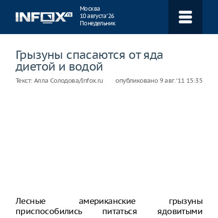
Навигация
Москва
10 августа ‘26
Понедельник
Грызуны спасаются от яда
диетой и водой
Текст:
Алла Солодова/Infox.ru
опубликовано
9 авг. ‘11 15:35
Лесные американские грызуны
приспособились питаться ядовитыми