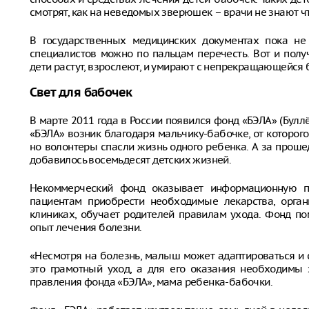
смотрят, как на неведомых зверюшек – врачи не знают чт
В государственных медицинских документах пока не
специалистов можно по пальцам перечесть. Вот и полу
дети растут, взрослеют, и умирают с непрекращающейся 
Свет для бабочек
В марте 2011 года в России появился фонд «БЭЛА» (Бул
«БЭЛА» возник благодаря мальчику-бабочке, от которого
но волонтеры спасли жизнь одного ребенка. А за прош
добавилось восемьдесят детских жизней.
Некоммерческий фонд оказывает информационную п
пациентам приобрести необходимые лекарства, орга
клиниках, обучает родителей правилам ухода. Фонд по
опыт лечения болезни.
«Несмотря на болезнь, малыш может адаптироваться и 
это грамотный уход, а для его оказания необходимы 
правления фонда «БЭЛА», мама ребенка-бабочки.