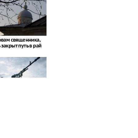
ловам священника,
закрыт путь в рай
анести удар". На
азались о войне с