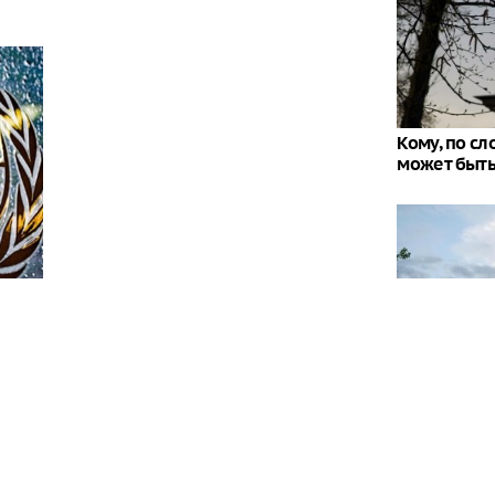
Кому, по с
может быть 
"Придется н
Западе выск
Россией
ерховного комиссара ООН по правам человека
кте на Украине, обязаны принять все возможные
остью