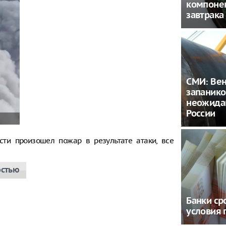
компонен
завтрака
СМИ: Ве
запанико
неожида
России
сти произошел пожар в результате атаки, все
остью
Банки ср
условия 