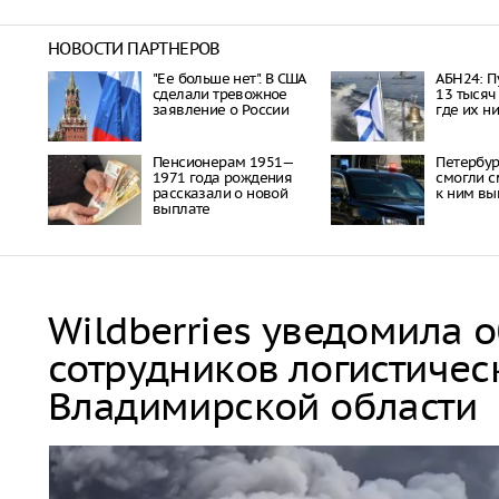
НОВОСТИ ПАРТНЕРОВ
"Ее больше нет". В США
АБН24: П
сделали тревожное
13 тысяч
заявление о России
где их н
Пенсионерам 1951—
Петербу
1971 года рождения
смогли с
рассказали о новой
к ним вы
выплате
Wildberries уведомила 
сотрудников логистичес
Владимирской области