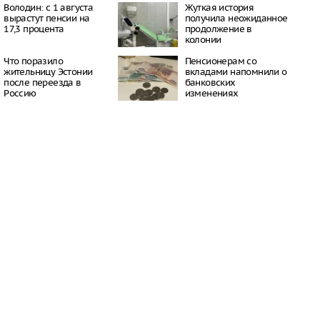
16:21
Володин: с 1 августа
Жуткая история
вырастут пенсии на
получила неожиданное
 период простуд может
17,3 процента
продолжение в
о обязательное
колонии
сок
16:18
Что поразило
Пенсионерам со
ити-шоу поужинала с
жительницу Эстонии
вкладами напомнили о
дной миски, вызвав
после переезда в
банковских
у зрителей
Россию
изменениях
16:15
объем
анных автомобилей в
з альтернативные
ле увеличился в 1,6
16:13