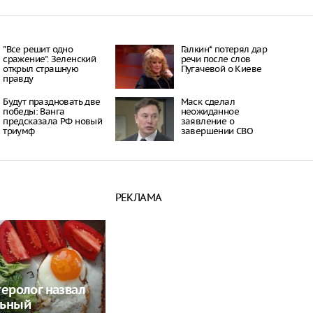
"Все решит одно
Галкин* потерял дар
сражение". Зеленский
речи после слов
открыл страшную
Пугачевой о Киеве
правду
Будут праздновать две
Маск сделал
победы: Ванга
неожиданное
предсказала РФ новый
заявление о
триумф
завершении СВО
РЕКЛАМА
теролог назвал
льный