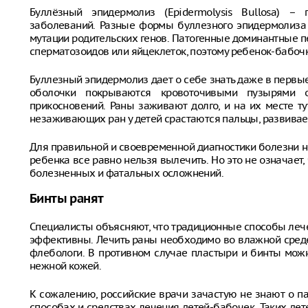
Буллёзный эпидермолиз (Epidermolysis Bullosa) –
заболеваний. Разные формы буллезного эпидермолиза 
мутации родительских генов. Патогенные доминантные п
сперматозоидов или яйцеклеток, поэтому ребенок-бабочк
Буллезный эпидермолиз дает о себе знать даже в первы
оболочки покрываются кровоточивыми пузырями 
прикосновений. Раны заживают долго, и на их месте т
незаживающих ран у детей срастаются пальцы, развивает
Для правильной и своевременной диагностики болезни н
ребенка все равно нельзя вылечить. Но это не означает,
болезненных и фатальных осложнений.
Бинты ранят
Специалисты объясняют, что традиционные способы леч
эффективны. Лечить раны необходимо во влажной среде 
флебологи. В противном случае пластыри и бинты можн
нежной кожей.
К сожалению, российские врачи зачастую не знают о п
способах и средствах лечения детей-бабочек. Таких дете