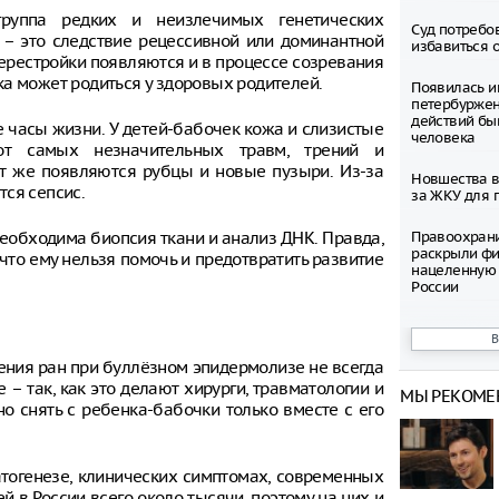
 группа редких и неизлечимых генетических
Суд потребо
– это следствие рецессивной или доминантной
избавиться 
ерестройки появляются и в процессе созревания
а может родиться у здоровых родителей.
Появилась и
петербуржен
действий бы
е часы жизни. У детей-бабочек кожа и слизистые
человека
от самых незначительных травм, трений и
ут же появляются рубцы и новые пузыри. Из-за
Новшества в
ся сепсис.
за ЖКУ для 
еобходима биопсия ткани и анализ ДНК. Правда,
Правоохран
раскрыли фи
 что ему нельзя помочь и предотвратить развитие
нацеленную 
России
Северные ол
Шпицбергене
причине
ения ран при буллёзном эпидермолизе не всегда
– так, как это делают хирурги, травматологии и
МЫ РЕКОМЕ
Тысячи груз
о снять с ребенка-бабочки только вместе с его
границе Укр
Младенец ро
атогенезе, клинических симптомах, современных
часа после 
матери, упав
й в России всего около тысячи, поэтому на них и