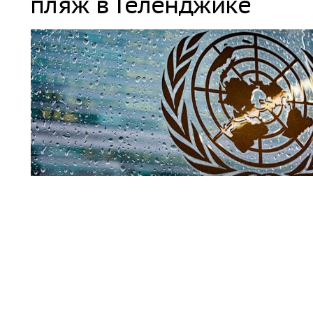
пляж в Геленджике
Совбез ООН
По мнению официального представителя Управления В
(УВКПЧ) Марты Уртадо, стороны, участвующие в конфли
меры для защиты мирных жителей от любых угроз.
Читать полн