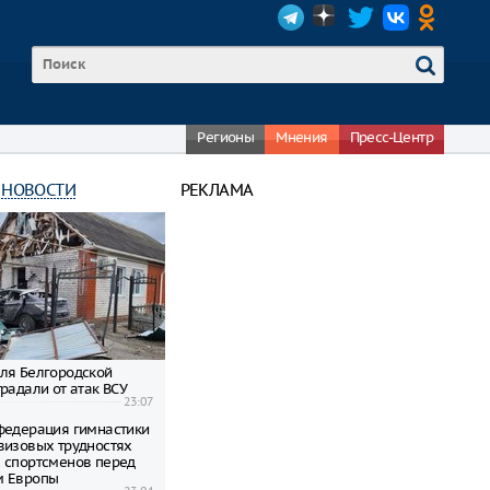
Регионы
Мнения
Пресс-Центр
 НОВОСТИ
РЕКЛАМА
ля Белгородской
радали от атак ВСУ
23:07
федерация гимнастики
визовых трудностях
 спортсменов перед
м Европы