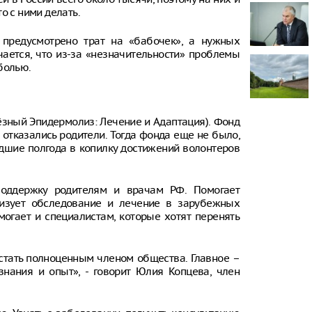
о с ними делать.
Онищенко: в
быть введен
 предусмотрено трат на «бабочек», а нужных
ношение ма
чается, что из-за «незначительности» проблемы
болью.
Звезда реал
кошкой из о
отвращение 
"Автостат": 
лёзный Эпидермолиз: Лечение и Адаптация). Фонд
импортиров
 отказались родители. Тогда фонда еще не было,
Россию чере
едшие полгода в копилку достижений волонтеров
каналы в ию
раза
оддержку родителям и врачам РФ. Помогает
низует обследование и лечение в зарубежных
могает и специалистам, которые хотят перенять
стать полноценным членом общества. Главное –
знания и опыт», - говорит Юлия Копцева, член