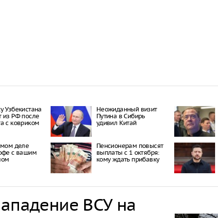
у Узбекистана
Неожиданный визит
 из РФ после
Путина в Сибирь
а с ковриком
удивил Китай
амом деле
Пенсионерам повысят
офе с вашим
выплаты с 1 октября:
мом
кому ждать прибавку
нападение ВСУ на