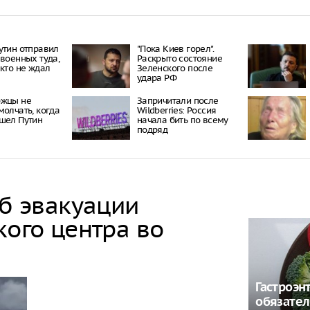
утин отправил
"Пока Киев горел".
 военных туда,
Раскрыто состояние
икто не ждал
Зеленского после
удара РФ
ржцы не
Запричитали после
молчать, когда
Wildberries: Россия
шел Путин
начала бить по всему
подряд
об эвакуации
кого центра во
Гастроэн
обязате