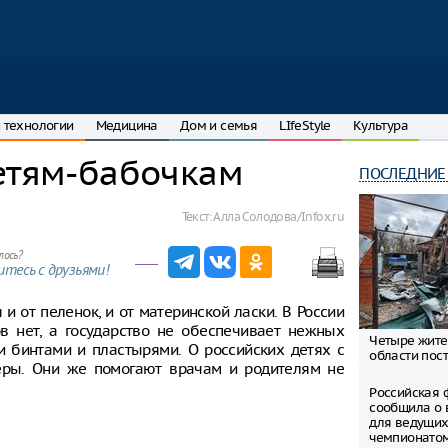
 технологии
Медицина
Дом и семья
LIfeStyle
Культура
детям-бабочкам
ПОСЛЕДНИЕ
Текст:
Алла Солодова/Infox.ru
лось?
тесь с друзьями!
и от пеленок, и от материнской ласки. В России
в нет, а государство не обеспечивает нежных
Четыре жите
 бинтами и пластырями. О российских детях с
области пост
еры. Они же помогают врачам и родителям не
Российская 
сообщила о 
для ведущих
чемпионато