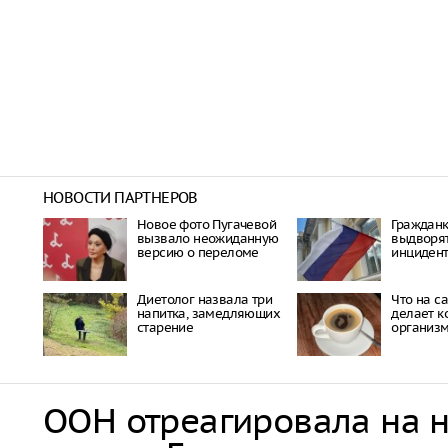
НОВОСТИ ПАРТНЕРОВ
Новое фото Пугачевой
Гражданк
вызвало неожиданную
выдворят
версию о переломе
инцидент
Диетолог назвала три
Что на с
напитка, замедляющих
делает к
старение
организ
ООН отреагировала на 