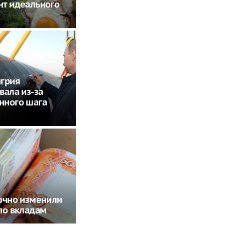
т идеального
нгрия
вала из-за
нного шага
очно изменили
по вкладам