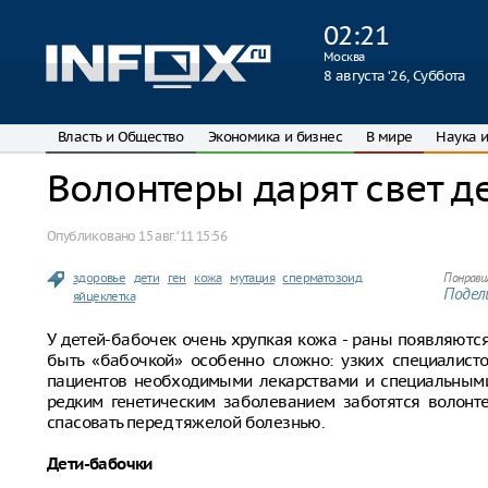
02
:
21
Москва
8 августа ‘26, Суббота
Власть и Общество
Экономика и бизнес
В мире
Наука и
Волонтеры дарят свет 
Опубликовано
15 авг. ‘11 15:56
здоровье
дети
ген
кожа
мутация
сперматозоид
Понрави
Подели
яйцеклетка
У детей-бабочек очень хрупкая кожа - раны появляются 
быть «бабочкой» особенно сложно: узких специалисто
пациентов необходимыми лекарствами и специальными
редким генетическим заболеванием заботятся волонт
спасовать перед тяжелой болезнью.
Дети-бабочки