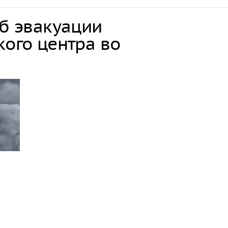
об эвакуации
кого центра во