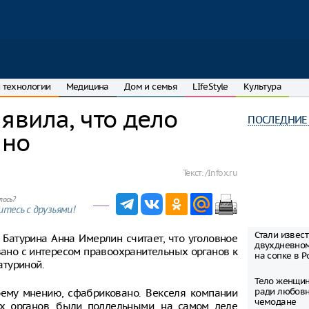
 технологии
Медицина
Дом и семья
LIfeStyle
Культура
вила, что дело
ПОСЛЕДНИЕ
ано
Текст:
/Infox.ru
лось?
тесь с друзьями!
Стали извес
Батурина Анна Имерлин считает, что уголовное
двухдневно
зано с интересом правоохранительных органов к
на сопке в Р
атуриной.
Тело женщин
ради любовн
оему мнению, сфабриковано. Векселя компании
чемодане
ых органов, были поддельными, на самом деле