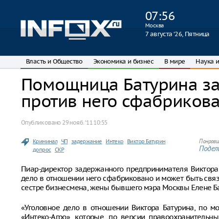
07
:
56
Москва
7 августа ‘26, Пятница
Власть и Общество
Экономика и бизнес
В мире
Наука и
Помощница Батурина зая
против него сфабриков
Опубликовано
29 нояб. ‘11 10:55
Криминал
ЧП
задержание
Интеко
Виктор Батурин
Понрави
Подели
допрос
СКР
Пиар-директор задержанного предпринимателя Виктора 
дело в отношении него сфабриковано и может быть свя
сестре бизнесмена, жены бывшего мэра Москвы Елене Б
«Уголовное дело в отношении Виктора Батурина, по м
«Интеко-Агро», которые, по версии правоохранительн