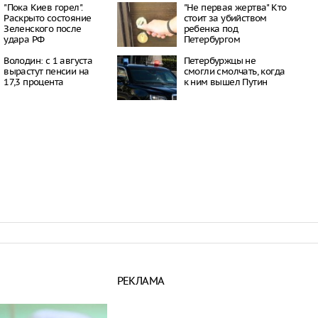
окатов
"Пока Киев горел".
"Не первая жертва" Кто
20:23
Раскрыто состояние
стоит за убийством
Зеленского после
ребенка под
пный «Москвич» в
удара РФ
Петербургом
 рекордно дешевле
20:15
Володин: с 1 августа
Петербуржцы не
ил приватизацию
вырастут пенсии на
смогли смолчать, когда
Шереметьево
17,3 процента
к ним вышел Путин
19:35
 Крыма под угрозой
из-за новых
 Минздрава
19:28
РЕКЛАМА