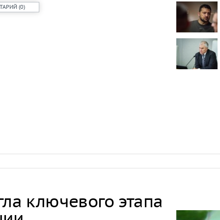
проката сам
ТАРИЙ
(
0
)
Самый досту
России стал
Путин одобр
аэропорта 
Фармацевты
увольнения 
требований
гла ключевого этапа
ции