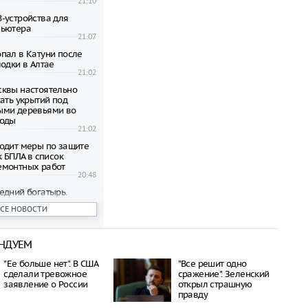
21:10
-устройства для
пьютера
21:07
пал в Катуни после
одки в Алтае
21:02
квы настоятельно
ать укрытий под
ыми деревьями во
годы
21:02
одит меры по защите
к БПЛА в список
емонтных работ
20:48
едний богатырь.
рал почти 45
ВСЕ НОВОСТИ
ублей в день
20:42
НДУЕМ
бъявил о намерении
пецоперацию по
"Ее больше нет". В США
"Все решит одно
отив России
сделали тревожное
сражение". Зеленский
20:27
заявление о России
открыл страшную
 транспорта Москвы
правду
возможность зимнего