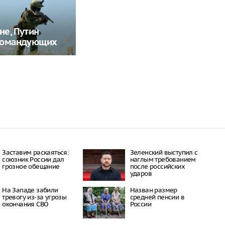
не, Путин
командующих
Заставим раскаяться:
Зеленский выступил с
союзник России дал
наглым требованием
грозное обещание
после российских
ударов
На Западе забили
Назван размер
тревогу из-за угрозы
средней пенсии в
окончания СВО
России