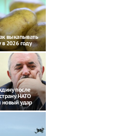
как выкапывать
 в 2026 году
ждину после
 страну НАТО
 новый удар