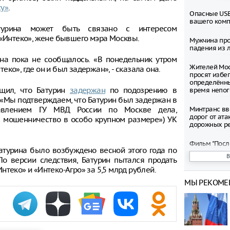
у»
.
Опасные USB
вашего ком
атурина может быть связано с интересом
 «Интеко», жене бывшего мэра Москвы.
Мужчина про
падения из л
на пока не сообщалось. «В понедельник утром
Жителей Мос
ко», где он и был задержан», - сказала она.
просят избег
определённ
бщил, что Батурин
задержан
по подозрению в
время непо
 «Мы подтверждаем, что Батурин был задержан в
равлением ГУ МВД России по Москве дела,
Минтранс вв
дорог от ата
на мошенничество в особо крупном размере») УК
дорожных р
Фильм "Посл
Батурина было возбуждено весной этого года по
Колобок" соб
миллионов р
о версии следствия, Батурин пытался продать
премьеры
теко» и «Интеко-Агро» за 5,5 млрд рублей.
МЫ РЕКОМЕ
Зеленский о
запустить с
санкциям пр
Департамент
рассмотрел 