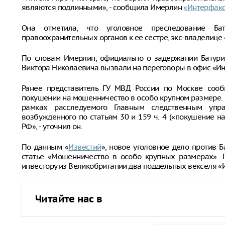
являются подлинными», - сообщила Имерлин
«Интерфакс
Она отметила, что уголовное преследование Б
правоохранительных органов к ее сестре, экс-владелице
По словам Имерлин, официально о задержании Батури
Виктора Николаевича вызвали на переговоры в офис «Инте
Ранее представитель ГУ МВД России по Москве соо
покушении на мошенничество в особо крупном размере.
рамках расследуемого Главным следственным уп
возбужденного по статьям 30 и 159 ч. 4 («покушение 
РФ», - уточнил он.
По данным «
Известий
», новое уголовное дело против 
статье «Мошенничество в особо крупных размерах». П
инвестору из Великобритании два поддельных векселя «Ин
Читайте нас в