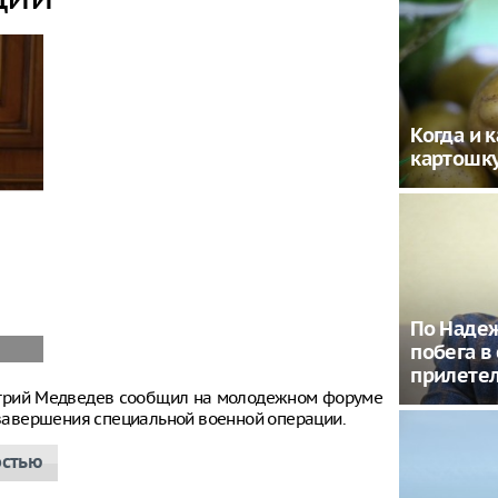
Когда и 
картошку
По Наде
побега в
прилетел
итрий Медведев сообщил на молодежном форуме
е завершения специальной военной операции.
остью