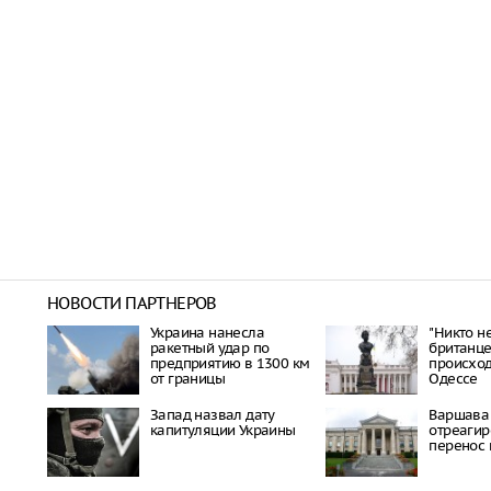
НОВОСТИ ПАРТНЕРОВ
Украина нанесла
"Никто не
ракетный удар по
британце
предприятию в 1300 км
происхо
от границы
Одессе
Запад назвал дату
Варшава
капитуляции Украины
отреагир
перенос 