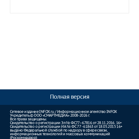
Полная версия
Сетевое издание INFOX.ru / Информационное агентство INFOX
Учредитель © ООО «СМАРТМЕДИА» 2008-2026 г.
Все права защищены.
Свидетельство о регистрации Эл № ФС77–67816 от 28.11.2016. 16+
Свидетельство о регистрации ИА № ФС 77 - 61863 от 18.05.2015 16+
выдано Федеральной службой по надзору в сфере связи,
информационных технологий и массовых коммуникаций
(Роскомнадзор)