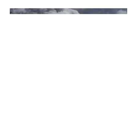
Компании
Wildberries уведомила об эвакуации
сотрудников логистического центра во
Владимирской области
11:28
На складском объекте Wildberries Владимирской
области произошел пожар в результате атаки, все
работники были выведены в безопасное место.