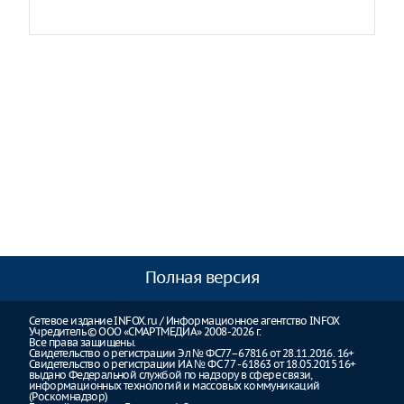
Полная версия
Сетевое издание INFOX.ru / Информационное агентство INFOX
Учредитель © ООО «СМАРТМЕДИА» 2008-2026 г.
Все права защищены.
Свидетельство о регистрации Эл № ФС77–67816 от 28.11.2016. 16+
Свидетельство о регистрации ИА № ФС 77 - 61863 от 18.05.2015 16+
выдано Федеральной службой по надзору в сфере связи,
информационных технологий и массовых коммуникаций
(Роскомнадзор)