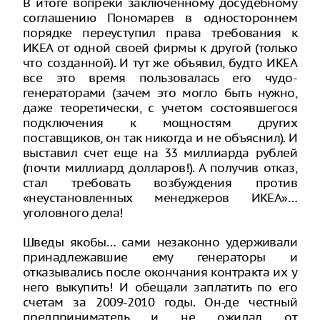
В итоге вопреки заключенному досудебному
соглашению Пономарев в одностороннем
порядке переуступил права требования к
ИКЕА от одной своей фирмы к другой (только
что созданной). И тут же объявил, будто ИКЕА
все это время пользовалась его чудо-
генераторами (зачем это могло быть нужно,
даже теоретически, с учетом состоявшегося
подключения к мощностям других
поставщиков, он так никогда и не объяснил). И
выставил счет еще на 33 миллиарда рублей
(почти миллиард долларов!). А получив отказ,
стал требовать возбуждения против
«неустановленных менеджеров ИКЕА»…
уголовного дела!
Шведы якобы… сами незаконно удерживали
принадлежавшие ему генераторы и
отказывались после окончания контракта их у
него выкупить! И обещали заплатить по его
счетам за 2009-2010 годы. Он-де честный
предприниматель и не ожидал от