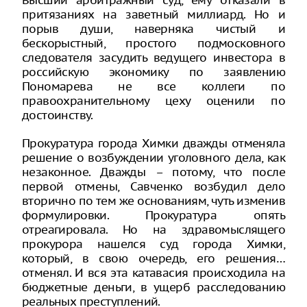
Высший арбитражный суд, ему отказали в
притязаниях на заветный миллиард. Но и
порыв души, наверняка чистый и
бескорыстный, простого подмосковного
следователя засудить ведущего инвестора в
российскую экономику по заявлению
Пономарева не все коллеги по
правоохранительному цеху оценили по
достоинству.
Прокуратура города Химки дважды отменяла
решение о возбуждении уголовного дела, как
незаконное. Дважды – потому, что после
первой отмены, Савченко возбудил дело
вторично по тем же основаниям, чуть изменив
формулировки. Прокуратура опять
отреагировала. Но на здравомыслящего
прокурора нашелся суд города Химки,
который, в свою очередь, его решения…
отменял. И вся эта катавасия происходила на
бюджетные деньги, в ущерб расследованию
реальных преступлений.