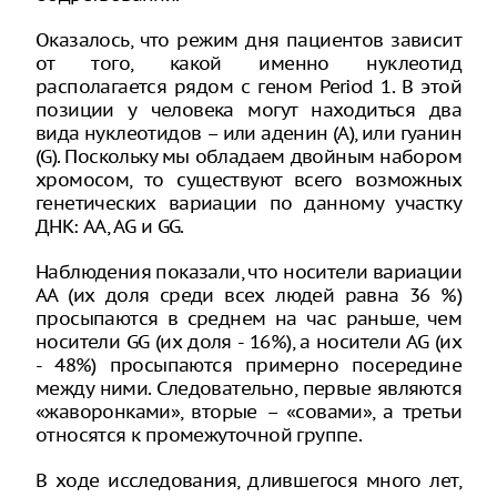
Оказалось, что режим дня пациентов зависит
от того, какой именно нуклеотид
располагается рядом с геном Period 1. В этой
позиции у человека могут находиться два
вида нуклеотидов – или аденин (А), или гуанин
(G). Поскольку мы обладаем двойным набором
хромосом, то существуют всего возможных
генетических вариации по данному участку
ДНК: AA, AG и GG.
Наблюдения показали, что носители вариации
AA (их доля среди всех людей равна 36 %)
просыпаются в среднем на час раньше, чем
носители GG (их доля - 16%), а носители АG (их
- 48%) просыпаются примерно посередине
между ними. Следовательно, первые являются
«жаворонками», вторые – «совами», а третьи
относятся к промежуточной группе.
В ходе исследования, длившегося много лет,