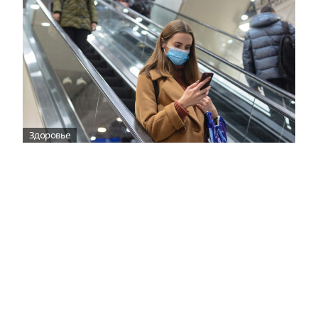
Здоровье
Вирусам вопреки: практическое
руководство по противовирусной
защите
08:00
Поздняя осень — время, когда «мелочи» решают
исход сезона.