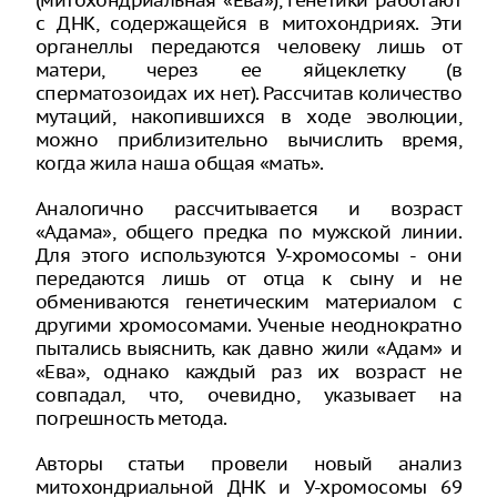
(митохондриальная «Ева»), генетики работают
с ДНК, содержащейся в митохондриях. Эти
органеллы передаются человеку лишь от
матери, через ее яйцеклетку (в
сперматозоидах их нет). Рассчитав количество
мутаций, накопившихся в ходе эволюции,
можно приблизительно вычислить время,
когда жила наша общая «мать».
Аналогично рассчитывается и возраст
«Адама», общего предка по мужской линии.
Для этого используются У-хромосомы - они
передаются лишь от отца к сыну и не
обмениваются генетическим материалом с
другими хромосомами. Ученые неоднократно
пытались выяснить, как давно жили «Адам» и
«Ева», однако каждый раз их возраст не
совпадал, что, очевидно, указывает на
погрешность метода.
Авторы статьи провели новый анализ
митохондриальной ДНК и У-хромосомы 69