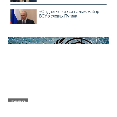
Политика
ООН отреагировала на нападение ВСУ
на пляж в Геленджике