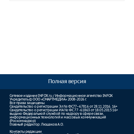
Полная версия
Сетевое издание INFOX.ru / Информационное агентство INFOX
Учредитель © ООО «СМАРТМЕДИА» 2008-2026 г.
Все права защищены.
Свидетельство о регистрации Эл № ФС77–67816 от 28.11.2016. 16+
Свидетельство о регистрации ИА № ФС 77 - 61863 от 18.05.2015 16+
выдано Федеральной службой по надзору в сфере связи,
информационных технологий и массовых коммуникаций
(Роскомнадзор)
Главный редактор: Люшаков А.О.
Контакты редакции