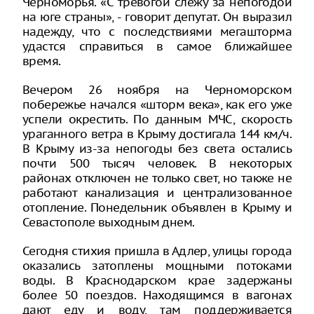
Черноморья. «С тревогой слежу за непогодой
на юге страны», - говорит депутат. Он выразил
надежду, что с последствиями мегашторма
удастся справиться в самое ближайшее
время.
Вечером 26 ноября на Черноморском
побережье начался «шторм века», как его уже
успели окрестить. По данным МЧС, скорость
ураганного ветра в Крыму достигала 144 км/ч.
В Крыму из-за непогоды без света остались
почти 500 тысяч человек. В некоторых
районах отключен не только свет, но также не
работают канализация и централизованное
отопление. Понедельник объявлен в Крыму и
Севастополе выходным днем.
Сегодня стихия пришла в Адлер, улицы города
оказались затоплены мощными потоками
воды. В Краснодарском крае задержаны
более 50 поездов. Находящимся в вагонах
дают еду и воду, там поддерживается