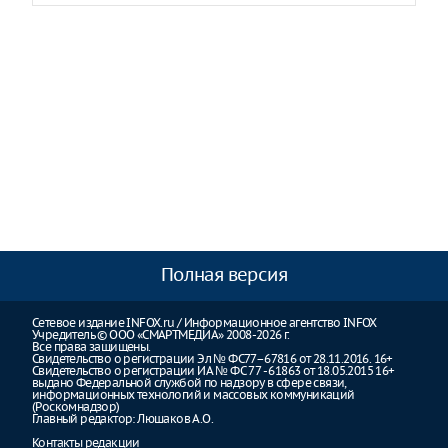
Полная версия
Сетевое издание INFOX.ru / Информационное агентство INFOX
Учредитель © ООО «СМАРТМЕДИА» 2008-2026 г.
Все права защищены.
Свидетельство о регистрации Эл № ФС77–67816 от 28.11.2016. 16+
Свидетельство о регистрации ИА № ФС 77 - 61863 от 18.05.2015 16+
выдано Федеральной службой по надзору в сфере связи,
информационных технологий и массовых коммуникаций
(Роскомнадзор)
Главный редактор: Люшаков А.О.
Контакты редакции