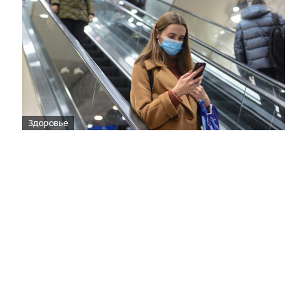
Здоровье
Вирусам вопреки: практическое
руководство по противовирусной
защите
08:00
Поздняя осень — время, когда «мелочи» решают
исход сезона.