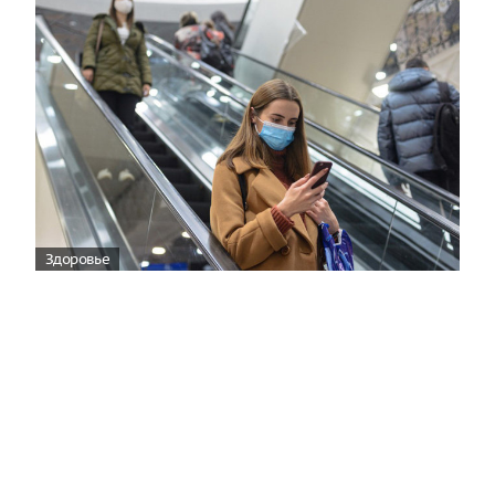
Здоровье
Вирусам вопреки: практическое
руководство по противовирусной
защите
08:00
Поздняя осень — время, когда «мелочи» решают
исход сезона.