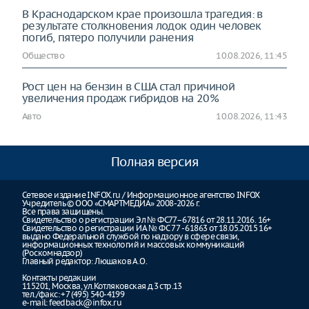
В Краснодарском крае произошла трагедия: в
результате столкновения лодок один человек
погиб, пятеро получили ранения
Общество
10.08.2026, 11:45
Рост цен на бензин в США стал причиной
увеличения продаж гибридов на 20%
Авто
10.08.2026, 11:43
Полная версия
Сетевое издание INFOX.ru / Информационное агентство INFOX
Учредитель © ООО «СМАРТМЕДИА» 2008-2026 г.
Все права защищены.
Свидетельство о регистрации Эл № ФС77–67816 от 28.11.2016. 16+
Свидетельство о регистрации ИА № ФС 77 - 61863 от 18.05.2015 16+
выдано Федеральной службой по надзору в сфере связи,
информационных технологий и массовых коммуникаций
(Роскомнадзор)
Главный редактор: Люшаков А.О.
Контакты редакции
115201, Москва, ул.Котляковская д.3 стр.13
тел./факс: +7 (495) 540-4199
e-mail:
feedback@infox.ru