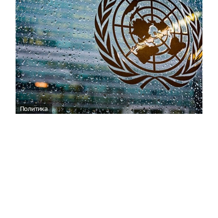
Политика
ООН отреагировала на нападение ВСУ
на пляж в Геленджике
06:36
По мнению официального представителя
Управления Верховного комиссара ООН по
правам человека (УВКПЧ) Марты Уртадо, стороны,
участвующие в конфликте на Украине, обязаны
принять все возможные меры для защиты мирных
жителей от любых угроз.