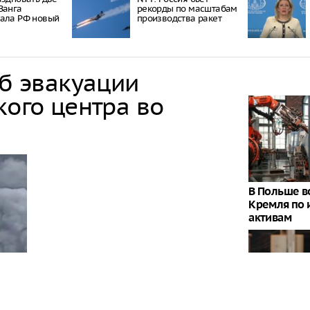
Ванга
рекорды по масштабам
зала РФ новый
производства ракет
об эвакуации
кого центра во
В Польше 
Кремля по
активам