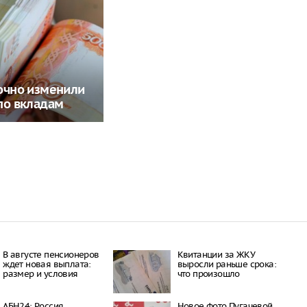
очно изменили
по вкладам
В августе пенсионеров
Квитанции за ЖКУ
ждет новая выплата:
выросли раньше срока:
размер и условия
что произошло
АБН24: Россия
Новое фото Пугачевой