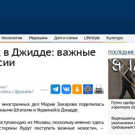
 технологии
Медицина
Дом и семья
LIfeStyle
Культура
х в Джидде: важные
ПОСЛЕДНИЕ
сии
лось?
тесь с друзьями!
Путин одобр
а иностранных дел Мария Захарова поделилась
аэропорта 
нными Штатами и Украиной в Джидде.
Фармацевты
оступающую из Москвы, поскольку именно здесь
увольнения 
требований
стороны будут поступать важные новости», —