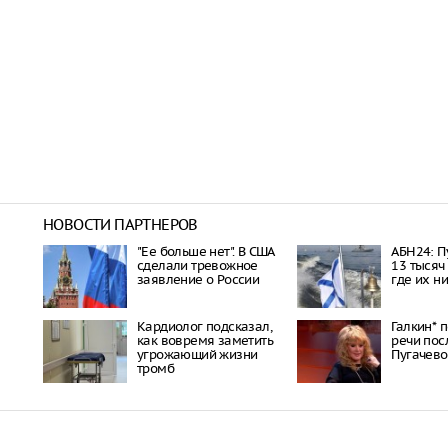
НОВОСТИ ПАРТНЕРОВ
"Ее больше нет". В США
АБН24: П
сделали тревожное
13 тысяч
заявление о России
где их н
Кардиолог подсказал,
Галкин* 
как вовремя заметить
речи пос
угрожающий жизни
Пугачево
тромб