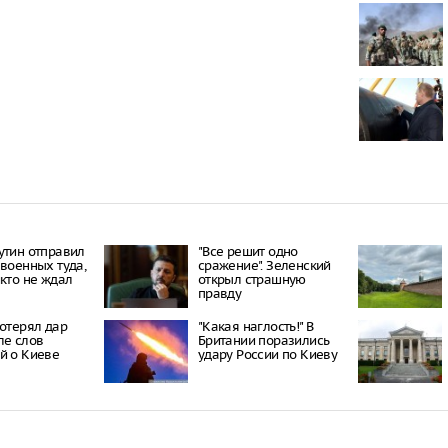
парке
В Подмосков
погибшей пр
осталось тро
В Москве ко
квартир уме
на 30%
В МИД Росси
Украина не 
восстановле
связей
утин отправил
"Все решит одно
 военных туда,
сражение". Зеленский
икто не ждал
открыл страшную
правду
потерял дар
"Какая наглость!" В
ле слов
Британии поразились
й о Киеве
удару России по Киеву