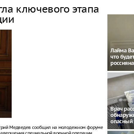
гла ключевого этапа
ции
Лайма Ва
что будет
россиян
Врач расс
обнаруж
опасный
итрий Медведев сообщил на молодежном форуме
е завершения специальной военной операции.