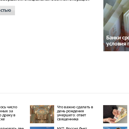
остью
Банки ср
условия 
ось число
Что важно сделать в
нных за
день рождения
 драку в
умершего: ответ
ске
священника
аздновать две
NYT: Россия бьет