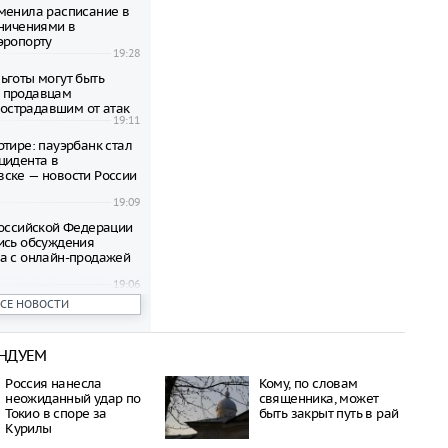
менила расписание в
аничениями в
эропорту
19:28
ьготы могут быть
 продавцам
 пострадавшим от атак
19:11
ртире: пауэрбанк стал
цидента в
ске — новости России
19:09
Российской Федерации
ись обсуждения
а с онлайн-продажей
19:06
ВСЕ НОВОСТИ
редложили увеличить
аказания за
тво у участников СВО
19:03
НДУЕМ
еличила экспорт зерна
Россия нанесла
Кому, по словам
неожиданный удар по
священника, может
19:00
Токио в споре за
быть закрыт путь в рай
оизошел инцидент на
Курилы
 в развлекательном