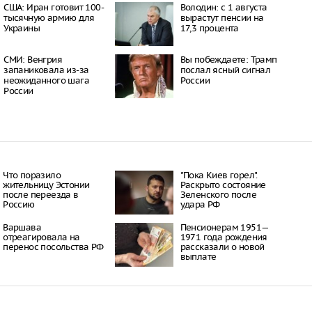
США: Иран готовит 100-
Володин: с 1 августа
17:39
тысячную армию для
вырастут пенсии на
Украины
17,3 процента
ье у женщины,
и спасении сына,
е детей
СМИ: Венгрия
Вы побеждаете: Трамп
17:31
запаниковала из-за
послал ясный сигнал
личество новых
неожиданного шага
России
ньшилось более чем
России
17:26
и сообщили, что
делала предложений о
нии дипломатических
17:22
Что поразило
"Пока Киев горел".
жительницу Эстонии
Раскрыто состояние
после переезда в
Зеленского после
Россию
удара РФ
Варшава
Пенсионерам 1951—
отреагировала на
1971 года рождения
перенос посольства РФ
рассказали о новой
выплате