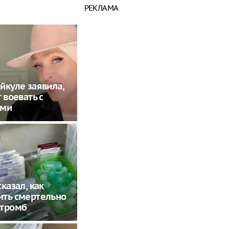
РЕКЛАМА
йкуле заявила,
 воевать с
ами
казал, как
ить смертельно
 тромб