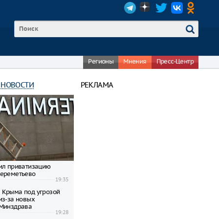
Регионы
Мнения
Пресс-Центр
 НОВОСТИ
РЕКЛАМА
ил приватизацию
Шереметьево
19:35
 Крыма под угрозой
из-за новых
 Минздрава
19:28