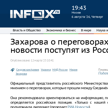
19
:
43
Москва
6 августа ‘26, Четверг
Власть и Общество
Экономика и бизнес
В мире
Наука и
Захарова о переговора
новости поступят из Рос
Опубликовано
12 марта ‘25 10:41
Саудовская Аравия
Украина
МИД России
Мария
Понрави
Подели
Захарова
Официальный представитель российского Министерств
мнением о переговорах, которые прошли между Соединё
Она рекомендовала ориентироваться на информацию, п
определяется российская позиция. «Только с нашей 
подчеркнула дипломат (передает
РИА Новости
).