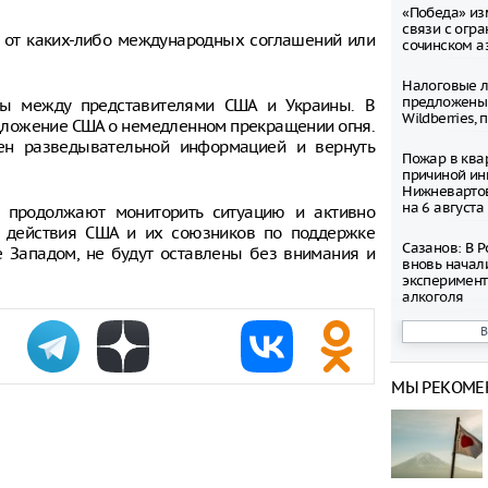
«Победа» из
связи с огр
т от каких-либо международных соглашений или
сочинском а
Налоговые л
предложены
ры между представителями США и Украины. В
Wildberries,
едложение США о немедленном прекращении огня.
н разведывательной информацией и вернуть
Пожар в ква
причиной ин
Нижневартов
на 6 августа
и продолжают мониторить ситуацию и активно
а действия США и их союзников по поддержке
Сазанов: В 
е Западом, не будут оставлены без внимания и
вновь начал
эксперимент
алкоголя
В Госдуме п
уголовные н
вымогательс
МЫ РЕКОМЕ
Башкирия ув
на 70%
В Тюмени пр
аттракционе