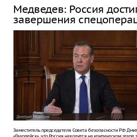
Медведев: Россия дости
завершения спецопера
Дмитрий Медведев
Заместитель председателя Совета безопасности РФ Дм
«Гвардейск», что Россия находится на критическом этап