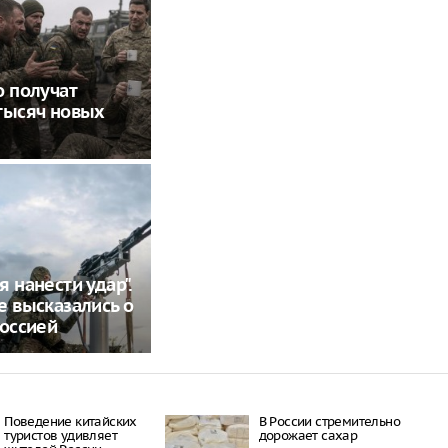
о получат
тысяч новых
я нанести удар".
е высказались о
Россией
Поведение китайских
В России стремительно
туристов удивляет
дорожает сахар