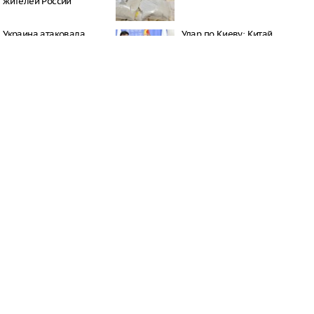
жителей России
Украина атаковала
Удар по Киеву: Китай
Тульскую область,
сделал Путину
уничтожено 107 БПЛА
неожиданный подарок
РЕКЛАМА
всего»: Захарова
тировала
в Юрмале