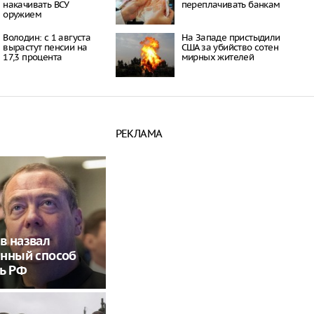
накачивать ВСУ
переплачивать банкам
оружием
Володин: с 1 августа
На Западе пристыдили
вырастут пенсии на
США за убийство сотен
17,3 процента
мирных жителей
РЕКЛАМА
в назвал
енный способ
ь РФ