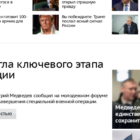
гося в
открыл страшную
е
правду
н готовит 100-
Вы побеждаете: Трамп
ю армию для
послал ясный сигнал
России
гла ключевого этапа
ции
итрий Медведев сообщил на молодежном форуме
е завершения специальной военной операции.
Медведе
остью
единств
сохранит