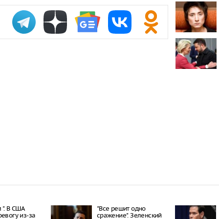
Во Франции 
рекламные 
Рубио загов
«межгалакти
рассуждая о
Трамп требуе
объяснений 
ракет
". В США
"Все решит одно
ревогу из-за
сражение". Зеленский