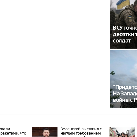
ВСУ точн
десятки 
солдат
"Придетс
На Запад
войне с 
овали
Зеленский выступил с
 ракетами: что
наглым требованием