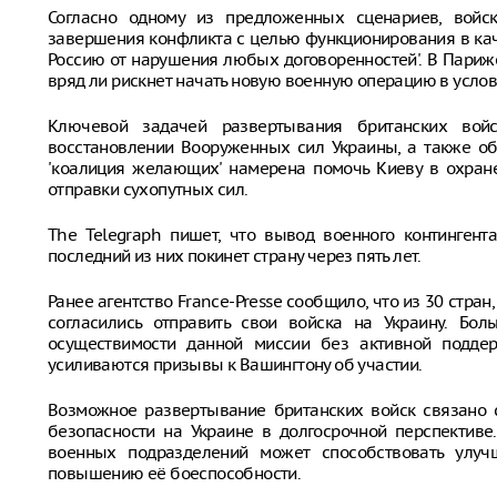
Согласно одному из предложенных сценариев, войс
завершения конфликта с целью функционирования в каче
Россию от нарушения любых договоренностей'. В Париже
вряд ли рискнет начать новую военную операцию в усло
Ключевой задачей развертывания британских вой
восстановлении Вооруженных сил Украины, а также об
'коалиция желающих' намерена помочь Киеву в охране
отправки сухопутных сил.
The Telegraph пишет, что вывод военного контингент
последний из них покинет страну через пять лет.
Ранее агентство France-Presse сообщило, что из 30 стра
согласились отправить свои войска на Украину. Бо
осуществимости данной миссии без активной подде
усиливаются призывы к Вашингтону об участии.
Возможное развертывание британских войск связано 
безопасности на Украине в долгосрочной перспективе
военных подразделений может способствовать улуч
повышению её боеспособности.