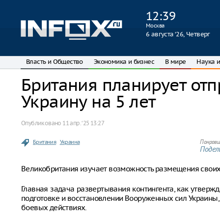
12
:
39
Москва
6 августа ‘26, Четверг
Власть и Общество
Экономика и бизнес
В мире
Наука и
Британия планирует отп
Украину на 5 лет
Опубликовано
11 апр. ‘25 13:27
Британия
Украина
Понрави
Подели
Великобритания изучает возможность размещения своих во
Главная задача развертывания контингента, как утверж
подготовке и восстановлении Вооруженных сил Украины,
боевых действиях.