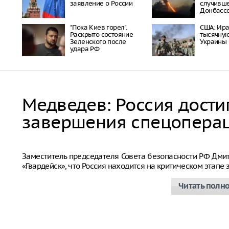
заявление о России
случивше
Донбасс
"Пока Киев горел".
США: Ира
Раскрыто состояние
тысячну
Зеленского после
Украины
удара РФ
Медведев: Россия дости
завершения спецопера
Дмитрий Медведев
Заместитель председателя Совета безопасности РФ Дм
«Гвардейск», что Россия находится на критическом этап
Читать полн