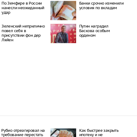
08:36
По Земфире в России
Банки срочно изменили
нанесли неожиданный
условия по вкладам
ввели запрет на
удар
телефонные звонки
08:08
орил о
Зеленский неприлично
Путин наградил
ческих проблемах»,
повел cебя в
Баскова особым
 ситуации на Украине
присутствии фон дер
орденом
07:36
Ляйен
т от Хегсета
неожиданной нехватки
07:30
Рубио отреагировал на
Как быстрее закрыть
требование перестать
ипотеку и не