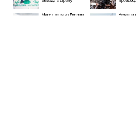
выезда в страну
происход
Мясо птицы из Европы
Украина 
попало под запрет в
топлива 
России
Wildberries уведомила 
сотрудников логистичес
Владимирской области