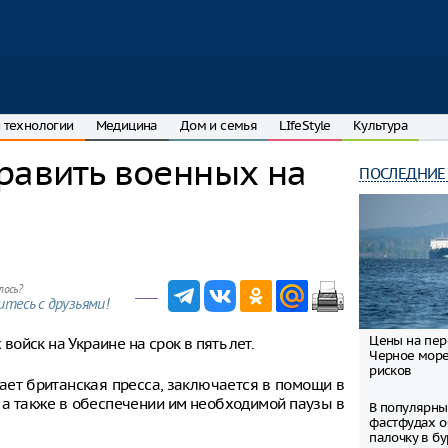
 технологии
Медицина
Дом и семья
LIfeStyle
Культура
равить военных на
ПОСЛЕДНИЕ
лось?
тесь с друзьями!
Цены на пер
йск на Украине на срок в пять лет.
Черное море
рисков
дает британская пресса, заключается в помощи в
 а также в обеспечении им необходимой паузы в
В популярны
фастфудах 
палочку в б