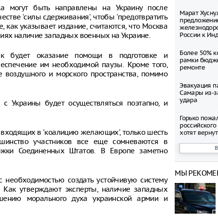
ка могут быть направлены на Украину после
Марат Хусну
стве 'силы сдерживания', чтобы 'предотвратить
предложение
, как указывает издание, считаются, что Москва
железнодор
виях наличие западных военных на Украине.
России к Ин
Более 50% к
ск будет оказание помощи в подготовке и
рамки бюдж
еспечение им необходимой паузы. Кроме того,
ремонте
 воздушного и морского пространства, помимо
Эвакуация п
Самары из-з
удара
а с Украины будет осуществляться поэтапно, и
Горько пожа
российского
н, входящих в 'коалицию желающих', только шесть
хотят вернут
льшинство участников все еще сомневаются в
ржки Соединенных Штатов. В Европе заметно
Роскачество
палочку в б
МЫ РЕКОМЕ
В России пр
с необходимостью создать устойчивую систему
ряда китайс
. Как утверждают эксперты, наличие западных
шению морального духа украинской армии и
Трамп объяв
войне проти
коммунизма