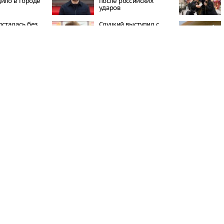
ило в городе
после российских
ударов
осталась без
Слуцкий выступил с
и моря
прощальным
заявлением
об эвакуации
кого центра во
«Это конец 
прокоммен
фестиваль 