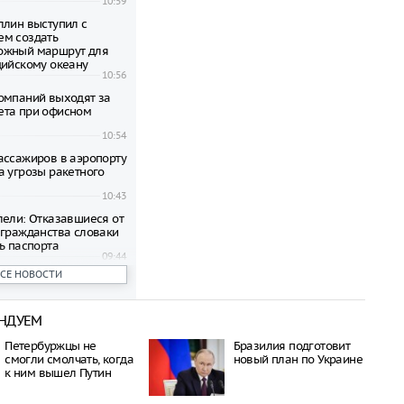
10:59
ллин выступил с
м создать
ожный маршрут для
дийскому океану
10:56
омпаний выходят за
ета при офисном
10:54
ассажиров в аэропорту
а угрозы ракетного
10:43
лели: Отказавшиеся от
 гражданства словаки
ь паспорта
09:44
ВСЕ НОВОСТИ
 обнаружило кишечную
ургерах пяти брендов
09:32
НДУЕМ
иостановили продажи
ких грузовиков
Петербуржцы не
Бразилия подготовит
09:01
смогли смолчать, когда
новый план по Украине
ил о политической
к ним вышел Путин
в последователей