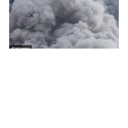
Компании
Wildberries уведомила об эвакуации
сотрудников логистического центра во
Владимирской области
11:28
На складском объекте Wildberries Владимирской
области произошел пожар в результате атаки, все
работники были выведены в безопасное место.