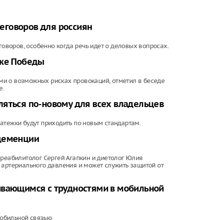
еговоров для россиян
воров, особенно когда речь идет о деловых вопросах.
ике Победы
и о возможных рисках провокаций, отметил в беседе
е.
ляться по-новому для всех владельцев
атежки будут приходить по новым стандартам.
 деменции
-реабилитолог Сергей Агапкин и диетолог Юлия
 артериального давления и может служить защитой от
ивающимся с трудностями в мобильной
обильной связью.