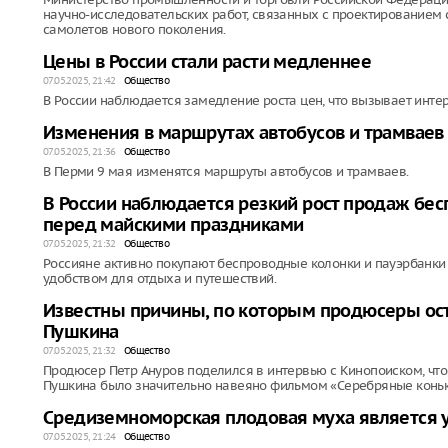
научно-исследовательских работ, связанных с проектированием
самолетов нового поколения.
Цены в России стали расти медленнее
07.05.2025, 21:42
Общество
В России наблюдается замедление роста цен, что вызывает интер
Изменения в маршрутах автобусов и трамваев 
07.05.2025, 21:36
Общество
В Перми 9 мая изменятся маршруты автобусов и трамваев.
В России наблюдается резкий рост продаж бе
перед майскими праздниками
07.05.2025, 21:32
Общество
Россияне активно покупают беспроводные колонки и пауэрбанки
удобством для отдыха и путешествий.
Известны причины, по которым продюсеры ост
Пушкина
07.05.2025, 21:32
Общество
Продюсер Петр Ануров поделился в интервью с Кинопоиском, что
Пушкина было значительно навеяно фильмом «Серебряные коньк
Средиземноморская плодовая муха является у
07.05.2025, 21:24
Общество