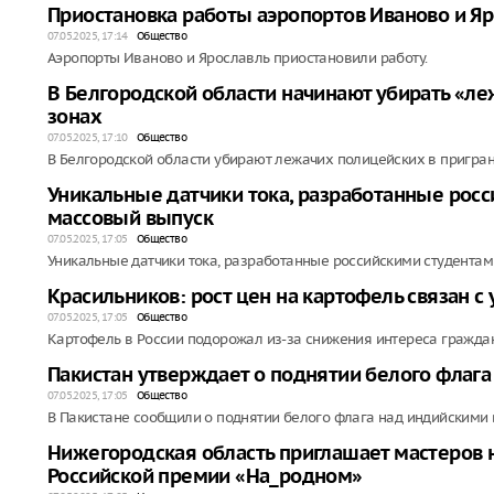
Приостановка работы аэропортов Иваново и Я
07.05.2025, 17:14
Общество
Аэропорты Иваново и Ярославль приостановили работу.
В Белгородской области начинают убирать «л
зонах
07.05.2025, 17:10
Общество
В Белгородской области убирают лежачих полицейских в пригра
Уникальные датчики тока, разработанные росс
массовый выпуск
07.05.2025, 17:05
Общество
Уникальные датчики тока, разработанные российскими студентам
Красильников: рост цен на картофель связан с
07.05.2025, 17:05
Общество
Картофель в России подорожал из-за снижения интереса граждан
Пакистан утверждает о поднятии белого флаг
07.05.2025, 17:05
Общество
В Пакистане сообщили о поднятии белого флага над индийскими
Нижегородская область приглашает мастеров 
Российской премии «На_родном»