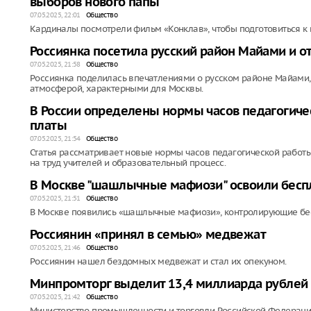
выборов нового папы
07.05.2025, 22:01
Общество
Кардиналы посмотрели фильм «Конклав», чтобы подготовиться к
Россиянка посетила русский район Майами и о
07.05.2025, 21:58
Общество
Россиянка поделилась впечатлениями о русском районе Майами, 
атмосферой, характерными для Москвы.
В России определены нормы часов педагогичес
платы
07.05.2025, 21:54
Общество
Статья рассматривает новые нормы часов педагогической работы 
на труд учителей и образовательный процесс.
В Москве "шашлычные мафиози" освоили бесп
07.05.2025, 21:51
Общество
В Москве появились «шашлычные мафиози», контролирующие бе
Россиянин «принял в семью» медвежат
07.05.2025, 21:46
Общество
Россиянин нашел бездомных медвежат и стал их опекуном.
Минпромторг выделит 13,4 миллиарда рублей 
07.05.2025, 21:42
Общество
Министерство промышленности и торговли Российской Федераци