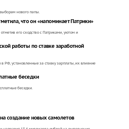
 выборам нового папы.
тметила, что он «напоминает Патрики»
отметив его сходство с Патриками, уютом и
кой работы по ставке заработной
в РФ, установленные за ставку зарплаты, их влияние
латные беседки
сплатные беседки.
на создание новых самолетов
и направит 13,4 миллиарда рублей на выполнение