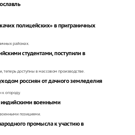
рославль
ежачих полицейских» в приграничных
ничных районах.
ийскими студентами, поступили в
и, теперь доступны в массовом производстве.
 уходом россиян от дачного земледелия
 к огороду.
а индийскими военными
 военными позициями.
народного промысла к участию в