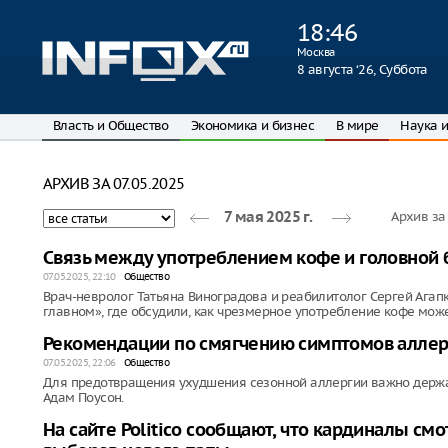
18
:
46
Москва
8 августа ‘26, Суббота
Власть и Общество
Экономика и бизнес
В мире
Наука и
АРХИВ ЗА 07.05.2025
Архив з
7 мая 2025 г.
Связь между употреблением кофе и головной 
07.05.2025, 22:10
Общество
Врач-невролог Татьяна Виноградова и реабилитолог Сергей Ага
главном», где обсудили, как чрезмерное употребление кофе мож
Рекомендации по смягчению симптомов аллер
07.05.2025, 22:06
Общество
Для предотвращения ухудшения сезонной аллергии важно держа
Адам Поусон.
На сайте Politico сообщают, что кардиналы с