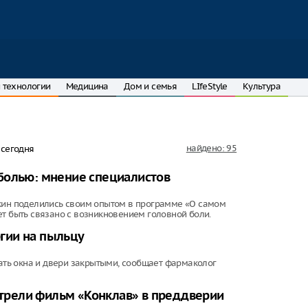
 технологии
Медицина
Дом и семья
LIfeStyle
Культура
найдено: 95
а
сегодня
болью: мнение специалистов
пкин поделились своим опытом в программе «О самом
ет быть связано с возникновением головной боли.
гии на пыльцу
ть окна и двери закрытыми, сообщает фармаколог
мотрели фильм «Конклав» в преддверии