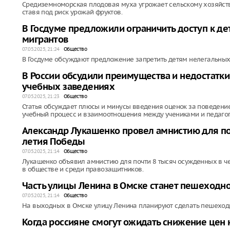
Средиземноморская плодовая муха угрожает сельскому хозяйст
ставя под риск урожай фруктов.
В Госдуме предложили ограничить доступ к д
мигрантов
07.05.2025, 21:24
Общество
В Госдуме обсуждают предложение запретить детям нелегальных
В России обсудили преимущества и недостатки
учебных заведениях
07.05.2025, 21:23
Общество
Статья обсуждает плюсы и минусы введения оценок за поведение
учебный процесс и взаимоотношения между учениками и педаго
Александр Лукашенко провел амнистию для поч
летия Победы
07.05.2025, 21:14
Общество
Лукашенко объявил амнистию для почти 8 тысяч осужденных в че
в обществе и среди правозащитников.
Часть улицы Ленина в Омске станет пешеходн
07.05.2025, 21:14
Общество
На выходных в Омске улицу Ленина планируют сделать пешеход
Когда россияне смогут ожидать снижение цен 