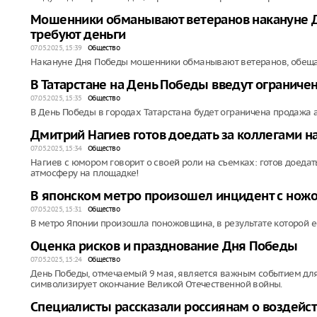
Мошенники обманывают ветеранов накануне Д
требуют деньги
07.05.2025, 15:39
Общество
Накануне Дня Победы мошенники обманывают ветеранов, обещая
В Татарстане на День Победы введут ограниче
07.05.2025, 15:35
Общество
В День Победы в городах Татарстана будет ограничена продажа 
Дмитрий Нагиев готов доедать за коллегами н
07.05.2025, 15:34
Общество
Нагиев с юмором говорит о своей роли на съемках: готов доедать
атмосферу на площадке!
В японском метро произошел инцидент с ножо
07.05.2025, 15:31
Общество
В метро Японии произошла поножовщина, в результате которой е
Оценка рисков и празднование Дня Победы
07.05.2025, 15:24
Общество
День Победы, отмечаемый 9 мая, является важным событием для м
символизирует окончание Великой Отечественной войны.
Специалисты рассказали россиянам о воздейст