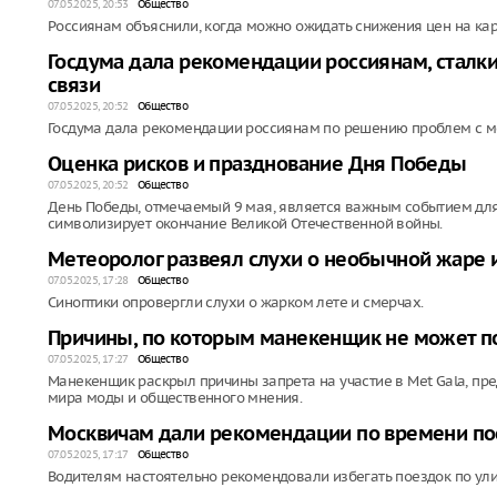
07.05.2025, 20:53
Общество
Россиянам объяснили, когда можно ожидать снижения цен на кар
Госдума дала рекомендации россиянам, сталк
связи
07.05.2025, 20:52
Общество
Госдума дала рекомендации россиянам по решению проблем с м
Оценка рисков и празднование Дня Победы
07.05.2025, 20:52
Общество
День Победы, отмечаемый 9 мая, является важным событием для м
символизирует окончание Великой Отечественной войны.
Метеоролог развеял слухи о необычной жаре 
07.05.2025, 17:28
Общество
Синоптики опровергли слухи о жарком лете и смерчах.
Причины, по которым манекенщик не может по
07.05.2025, 17:27
Общество
Манекенщик раскрыл причины запрета на участие в Met Gala, п
мира моды и общественного мнения.
Москвичам дали рекомендации по времени пое
07.05.2025, 17:17
Общество
Водителям настоятельно рекомендовали избегать поездок по ули