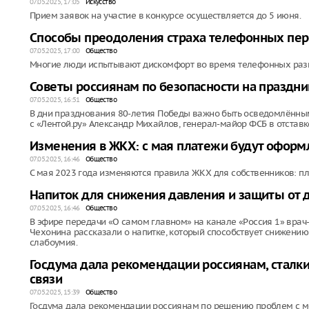
07.05.2025, 17:05
Искусство
Прием заявок на участие в конкурсе осуществляется до 5 июня.
Способы преодоления страха телефонных пер
07.05.2025, 17:00
Общество
Многие люди испытывают дискомфорт во время телефонных разго
Советы россиянам по безопасности на праздн
07.05.2025, 16:51
Общество
В дни празднования 80-летия Победы важно быть осведомлённым
с «Лентой.ру» Александр Михайлов, генерал-майор ФСБ в отставк
Изменения в ЖКХ: с мая платежи будут оформ
07.05.2025, 16:46
Общество
С мая 2023 года изменяются правила ЖКХ для собственников: пл
Напиток для снижения давления и защиты от
07.05.2025, 16:46
Общество
В эфире передачи «О самом главном» на канале «Россия 1» врач
Чехонина рассказали о напитке, который способствует снижению
слабоумия.
Госдума дала рекомендации россиянам, сталк
связи
07.05.2025, 15:39
Общество
Госдума дала рекомендации россиянам по решению проблем с м