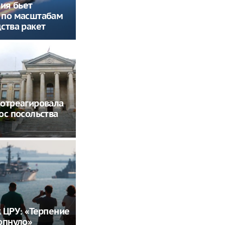
сия бьет
 по масштабам
ства ракет
отреагировала
ос посольства
 ЦРУ: «Терпение
опнуло»