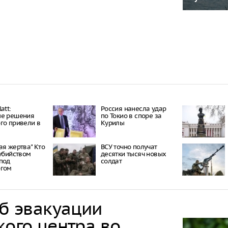
att:
Россия нанесла удар
ые решения
по Токио в споре за
го привели в
Курилы
ая жертва" Кто
ВСУ точно получат
 убийством
десятки тысяч новых
под
солдат
ргом
об эвакуации
кого центра во