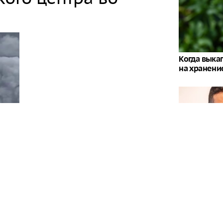
Когда выка
на хранени
Стало извес
предсказан
Зеленского
сти произошел пожар в результате атаки, все