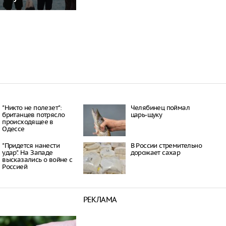
"Никто не полезет":
Челябинец поймал
британцев потрясло
царь-щуку
происходящее в
Одессе
"Придется нанести
В России стремительно
удар". На Западе
дорожает сахар
высказались о войне с
Россией
РЕКЛАМА