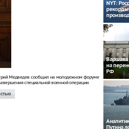
NYT: Рос
рекорды
производ
Варшава 
на перен
РФ
итрий Медведев сообщил на молодежном форуме
е завершения специальной военной операции.
остью
Аналитик
Путина л