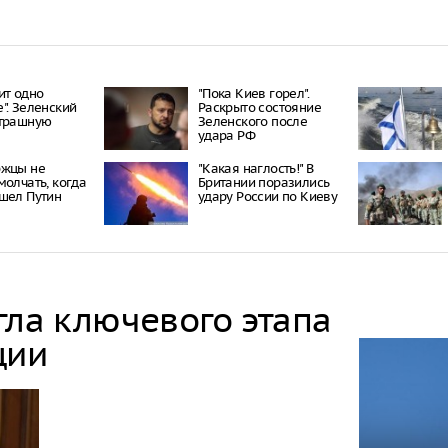
ит одно
"Пока Киев горел".
". Зеленский
Раскрыто состояние
страшную
Зеленского после
удара РФ
ржцы не
"Какая наглость!" В
молчать, когда
Британии поразились
шел Путин
удару России по Киеву
гла ключевого этапа
ции