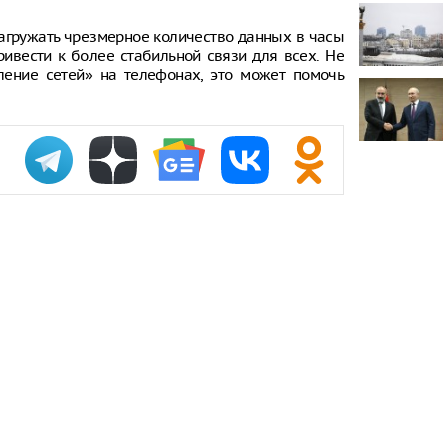
проката сам
загружать чрезмерное количество данных в часы
Самый досту
ривести к более стабильной связи для всех. Не
России стал
ение сетей» на телефонах, это может помочь
Путин одобр
аэропорта 
Фармацевты
увольнения 
требований