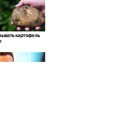
пывать картофель
е
тно, какое
ие Путина испугало