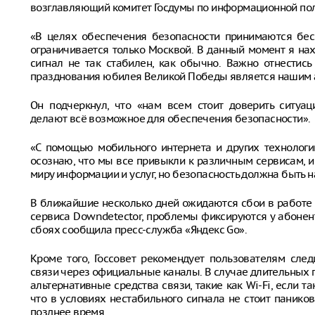
возглавляющий комитет Госдумы по информационной поли
«В целях обеспечения безопасности принимаются бесп
ограничивается только Москвой. В данный момент я нах
сигнал не так стабилен, как обычно. Важно отнестис
празднования юбилея Великой Победы является нашим а
Он подчеркнул, что «нам всем стоит доверить ситуа
делают всё возможное для обеспечения безопасности».
«С помощью мобильного интернета и других технологи
осознаю, что мы все привыкли к различным сервисам, и
миру информации и услуг, но безопасность должна быть н
В ближайшие несколько дней ожидаются сбои в работе
сервиса Downdetector, проблемы фиксируются у абонент
сбоях сообщила пресс-служба «Яндекс Go».
Кроме того, Госсовет рекомендует пользователям сле
связи через официальные каналы. В случае длительных
альтернативные средства связи, такие как Wi-Fi, если т
что в условиях нестабильного сигнала не стоит панико
позднее время.