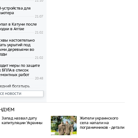
21:10
-устройства для
пьютера
21:07
пал в Катуни после
одки в Алтае
21:02
квы настоятельно
ать укрытий под
ыми деревьями во
годы
21:02
одит меры по защите
к БПЛА в список
емонтных работ
20:48
едний богатырь.
рал почти 45
ВСЕ НОВОСТИ
ублей в день
20:42
НДУЕМ
бъявил о намерении
пецоперацию по
Запад назвал дату
Жители украинского
отив России
капитуляции Украины
села напали на
20:27
пограничников - детали
 транспорта Москвы
возможность зимнего