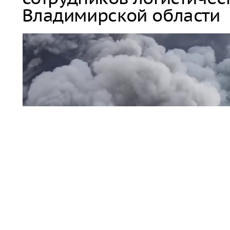
Владимирской области
пожар / дым
На складском объекте Wildberries Владимирской обла
работники были выведены в безопасное место.