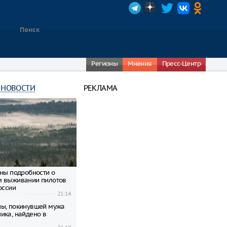
Регионы
Мнения
Пресс-Центр
 НОВОСТИ
РЕКЛАМА
тны подробности о
м выживании пилотов
оссии
21:14
ы, покинувшей мужа
ика, найдено в