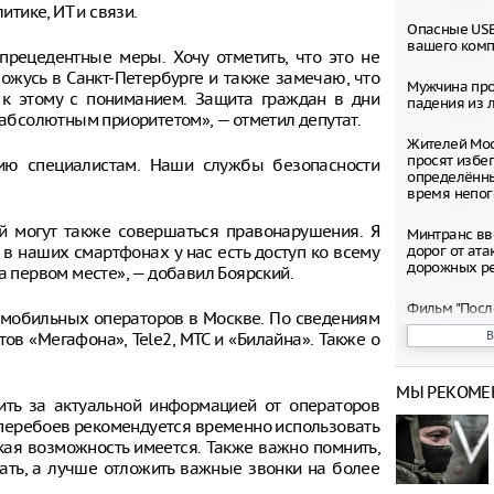
тике, ИТ и связи.
Опасные USB
вашего ком
рецедентные меры. Хочу отметить, что это не
ожусь в Санкт-Петербурге и также замечаю, что
Мужчина про
ь к этому с пониманием. Защита граждан в дни
падения из л
бсолютным приоритетом», — отметил депутат.
Жителей Мос
просят избег
цию специалистам. Наши службы безопасности
определённ
время непо
й могут также совершаться правонарушения. Я
Минтранс вв
 в наших смартфонах у нас есть доступ ко всему
дорог от ата
дорожных р
а первом месте», — добавил Боярский.
Фильм "Посл
 мобильных операторов в Москве. По сведениям
Колобок" соб
ов «Мегафона», Tele2, МТС и «Билайна». Также о
миллионов р
премьеры
МЫ РЕКОМЕ
Зеленский о
дить за актуальной информацией от операторов
запустить с
 перебоев рекомендуется временно использовать
санкциям пр
акая возможность имеется. Также важно помнить,
вать, а лучше отложить важные звонки на более
Департамент
рассмотрел 