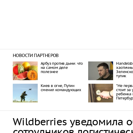
НОВОСТИ ПАРТНЕРОВ
Арбуз против дыни: что
Handelsbl
на самом деле
хаотичн
полезнее
Зеленско
тупик
Киев в огне, Путин
"Не перв
сменил командующих
стоит за
ребенка 
Петербу
Wildberries уведомила 
сотрудников логистичес