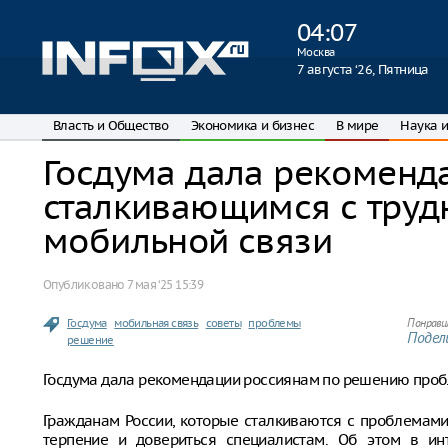
04
:
07
Москва
7 августа ‘26, Пятница
Власть и Общество
Экономика и бизнес
В мире
Наука и
Госдума дала рекоменд
сталкивающимся с труд
мобильной связи
Опубликовано
7 мая ‘25 15:39
Госдума
мобильная связь
советы
проблемы
Понрави
Подели
решение
Госдума дала рекомендации россиянам по решению проб
Гражданам России, которые сталкиваются с проблемами
терпение и довериться специалистам. Об этом в и