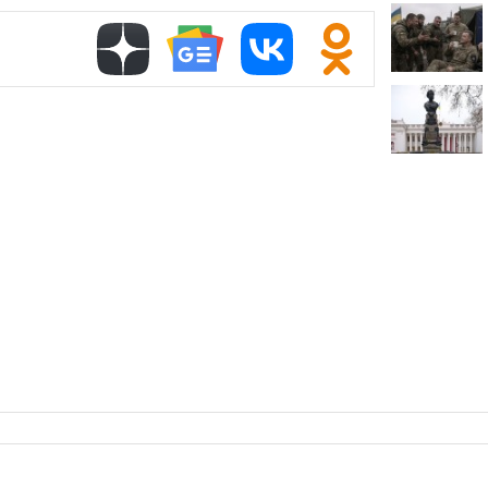
проката сам
Самый досту
России стал
Путин одобр
аэропорта 
Фармацевты
увольнения 
требований