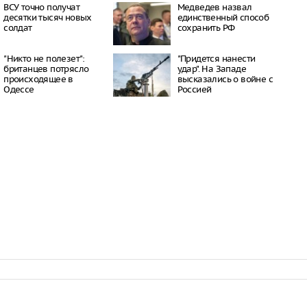
окатов
ВСУ точно получат
Медведев назвал
20:23
десятки тысяч новых
единственный способ
солдат
сохранить РФ
пный «Москвич» в
 рекордно дешевле
20:15
"Никто не полезет":
"Придется нанести
ил приватизацию
британцев потрясло
удар". На Западе
Шереметьево
происходящее в
высказались о войне с
19:35
Одессе
Россией
 Крыма под угрозой
из-за новых
 Минздрава
19:28