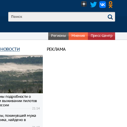
Регионы
Мнения
Пресс-Центр
 НОВОСТИ
РЕКЛАМА
тны подробности о
м выживании пилотов
оссии
21:14
ы, покинувшей мужа
ика, найдено в