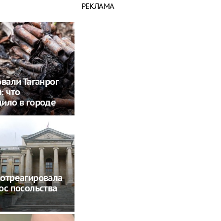
РЕКЛАМА
овали Таганрог
: что
ило в городе
отреагировала
ос посольства