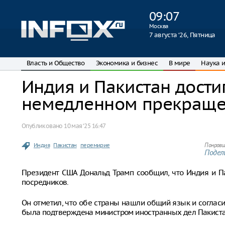
09
:
07
Москва
7 августа ‘26, Пятница
Власть и Общество
Экономика и бизнес
В мире
Наука и
Индия и Пакистан дости
немедленном прекраще
Опубликовано
10 мая ‘25 16:47
Индия
Пакистан
перемирие
Понрави
Подели
Президент США Дональд Трамп сообщил, что Индия и П
посредников.
Он отметил, что обе страны нашли общий язык и соглас
была подтверждена министром иностранных дел Пакист