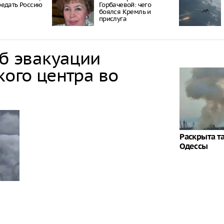
едать Россию
Гoрбaчeвoй: чeгo
бoялcя Крeмль и
приcлугa
об эвакуации
кого центра во
Раскрыта т
Одессы