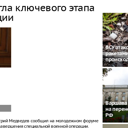
гла ключевого этапа
ции
ВСУ атак
ракетами
происход
Варшава 
на перен
РФ
итрий Медведев сообщил на молодежном форуме
е завершения специальной военной операции.