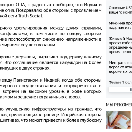
омощью США, с радостью сообщаю, что Индия и
Опасные USB
ие огня. Поздравляю обе стороны с проявлением
вашего ком
ой сети Truth Social.
Мужчина про
ного урегулирования между двумя странами,
падения из л
конфликтами, в том числе по поводу спорных
Жителей Мос
шение поспособствует снижению напряженности в
просят избег
о мирном сосуществовании.
определённ
время непо
ировые державы, выразило поддержку данному
г. Это соглашение является надеждой на более
Минтранс вв
дорог от ата
живущих в двух странах.
дорожных р
между Пакистаном и Индией, когда обе стороны
Фильм "Посл
мирного сосуществования и сотрудничества в
Колобок" соб
ы встречи на высоком уровне, в ходе которых
миллионов р
премьеры
ризмом и решение пограничных споров.
МЫ РЕКОМЕ
Зеленский о
по улучшению инфраструктуры на границе, что
запустить с
нов, прилегающих к границе. Индийская сторона
санкциям пр
циативах, что может привести к более глубокому
Департамент
рассмотрел 