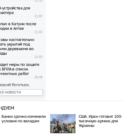
21:10
-устройства для
пьютера
21:07
пал в Катуни после
одки в Алтае
21:02
квы настоятельно
ать укрытий под
ыми деревьями во
годы
21:02
одит меры по защите
к БПЛА в список
емонтных работ
20:48
едний богатырь.
рал почти 45
ВСЕ НОВОСТИ
ублей в день
20:42
НДУЕМ
бъявил о намерении
пецоперацию по
Банки срочно изменили
США: Иран готовит 100-
отив России
условия по вкладам
тысячную армию для
20:27
Украины
 транспорта Москвы
возможность зимнего