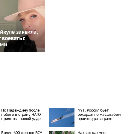
йкуле заявила,
 воевать с
ами
По Надеждину после
NYT: Россия бьет
побега в страну НАТО
рекорды по масштабам
прилетел новый удар
производства ракет
Более 600 дронов ВСУ
Назван размер