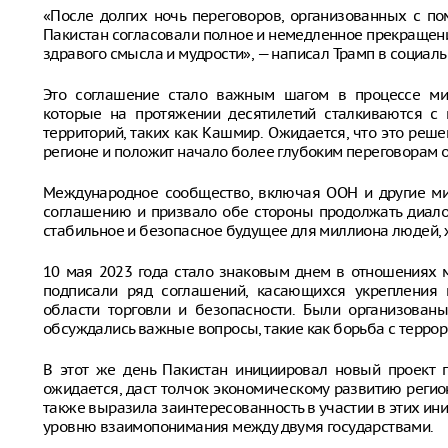
«После долгих ночь переговоров, организованных с п
Пакистан согласовали полное и немедленное прекращен
здравого смысла и мудрости», — написал Трамп в социальн
Это соглашение стало важным шагом в процессе мир
которые на протяжении десятилетий сталкиваются с 
территорий, таких как Кашмир. Ожидается, что это ре
регионе и положит начало более глубоким переговорам 
Международное сообщество, включая ООН и другие м
соглашению и призвало обе стороны продолжать диало
стабильное и безопасное будущее для миллиона людей, 
10 мая 2023 года стало знаковым днем в отношениях 
подписали ряд соглашений, касающихся укрепления 
области торговли и безопасности. Были организован
обсуждались важные вопросы, такие как борьба с терро
В этот же день Пакистан инициировал новый проект 
ожидается, даст толчок экономическому развитию регио
также выразила заинтересованность в участии в этих ини
уровню взаимопонимания между двумя государствами.