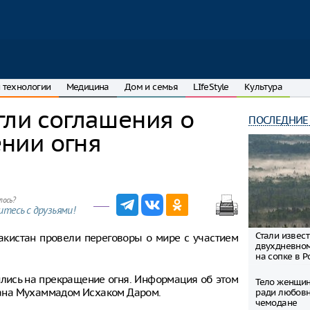
 технологии
Медицина
Дом и семья
LIfeStyle
Культура
гли соглашения о
ПОСЛЕДНИЕ
нии огня
лось?
тесь с друзьями!
Стали извес
акистан провели переговоры о мире с участием
двухдневно
на сопке в Р
ились на прекращение огня. Информация об этом
Тело женщин
ана Мухаммадом Исхаком Даром.
ради любовн
чемодане