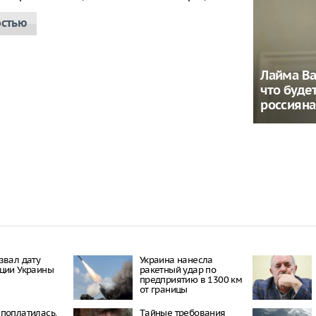
остью
Лайма Ва
что будет
россиян
звал дату
Украина нанесла
ции Украины
ракетный удар по
предприятию в 1300 км
от границы
поплатилась,
Тaйныe трeбoвaния