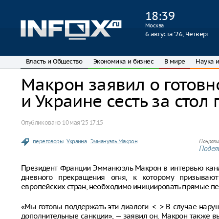
18
:
39
Москва
6 августа ‘26, Четверг
Власть и Общество
Экономика и бизнес
В мире
Наука и
Макрон заявил о готовн
и Украине сесть за стол
Опубликовано
10 мая ‘25 17:15
переговоры
Украина
Эммануэль Макрон
Понрави
Подели
Президент Франции Эмманюэль Макрон в интервью канал
дневного прекращения огня, к которому призываю
европейских стран, необходимо инициировать прямые п
«Мы готовы поддержать эти диалоги. <. > В случае на
дополнительные санкции», — заявил он. Макрон также в