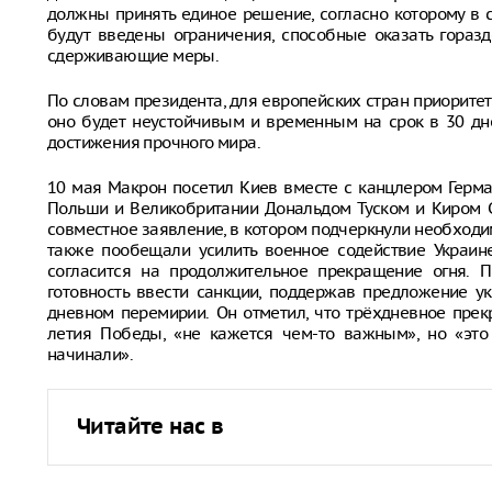
должны принять единое решение, согласно которому в 
будут введены ограничения, способные оказать гораз
сдерживающие меры.
По словам президента, для европейских стран приорите
оно будет неустойчивым и временным на срок в 30 дне
достижения прочного мира.
10 мая Макрон посетил Киев вместе с канцлером Гер
Польши и Великобритании Дональдом Туском и Киром С
совместное заявление, в котором подчеркнули необходи
также пообещали усилить военное содействие Украин
согласится на продолжительное прекращение огня. 
готовность ввести санкции, поддержав предложение у
дневном перемирии. Он отметил, что трёхдневное прек
летия Победы, «не кажется чем-то важным», но «это
начинали».
Читайте нас в