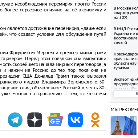
случае несоблюдения перемирия, против России
В Москве ко
до более серьезное влияние на её экономику и
квартир уме
на 30%
том является достижение перемирия, «даже если
В МИД Росси
Украина не 
й», что создаст условия для обсуждения путей
восстановле
связей
мании Фридрихом Мерцем и премьер-министрами
Краснодарск
тармером. Перед этой поездкой они выпустили
края стали 
области нау
мость скорейшего начала мирных переговоров, а
туризма
е и нажим на Россию до тех пор, пока она не
Президент США Дональд Трамп также выразил
Эксперт из 
краинского лидера Владимира Зеленского о 30-
предупреди
ращение огня, объявленное Россией в честь 80-
угрозах общ
 уже много» по сравнению с тем, «с чего мы
интернете
В аэропорту
МЫ РЕКОМЕ
множество р
введенных о
Экипаж проп
Иркутском в
лишь три ко