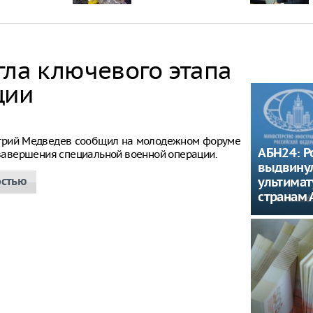
гла ключевого этапа
ции
итрий Медведев сообщил на молодежном форуме
АБН24: Р
е завершения специальной военной операции.
выдвину
остью
ультима
странам 