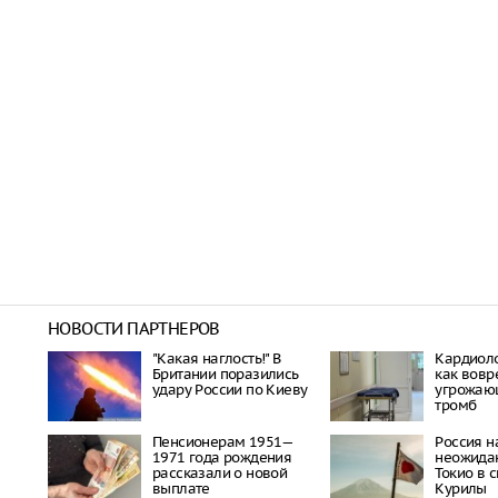
НОВОСТИ ПАРТНЕРОВ
"Какая наглость!" В
Кардиоло
Британии поразились
как вовр
удару России по Киеву
угрожаю
тромб
Пенсионерам 1951—
Россия н
1971 года рождения
неожида
рассказали о новой
Токио в 
выплате
Курилы