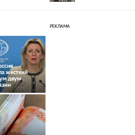
РЕКЛАМА
оссия
ла жесткий
тум двум
Азии