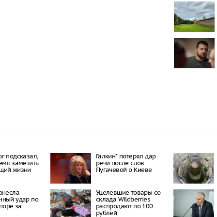
Трое подрос
изнасилова
школьницу
Узкие джинс
для здоровь
Открытие пр
Новороссийс
между Суджу
морем не сп
Новороссийс
Центральног
г подсказал,
Галкин* потерял дар
емя заметить
речи после слов
щий жизни
Пугачевой о Киеве
анесла
Уцелевшие товары со
нный удар по
склада Wildberries
споре за
распродают по 100
рублей