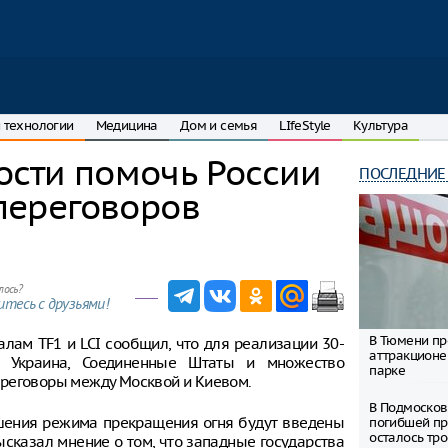
 технологии
Медицина
Дом и семья
LIfeStyle
Культура
ости помочь России
ПОСЛЕДНИЕ
 переговоров
лось?
тесь с друзьями!
В Тюмени пр
ам TF1 и LCI сообщил, что для реализации 30-
аттракционе
т Украина, Соединенные Штаты и множество
парке
ереговоры между Москвой и Киевом.
В Подмосков
рушения режима прекращения огня будут введены
погибшей пр
осталось тро
ысказал мнение о том, что западные государства