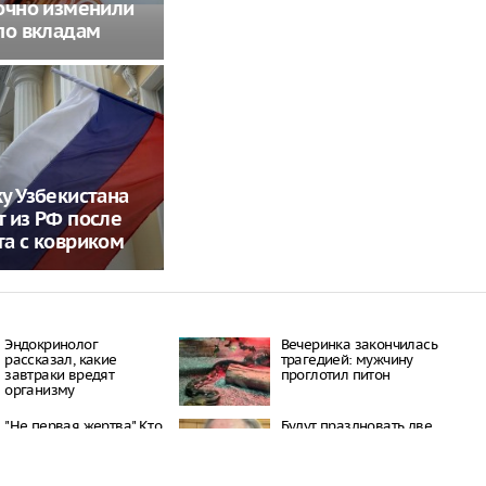
очно изменили
по вкладам
у Узбекистана
 из РФ после
а с ковриком
Эндокринолог
Вечеринка закончилась
рассказал, какие
трагедией: мужчину
завтраки вредят
проглотил питон
организму
"Не первая жертва" Кто
Будут праздновать две
стоит за убийством
победы: Ванга
ребенка под
предсказала РФ новый
Петербургом
триумф