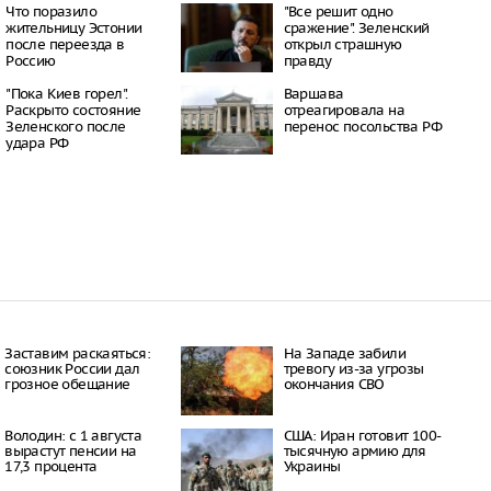
17:02
Что поразило
"Все решит одно
тков похитили и
жительницу Эстонии
сражение". Зеленский
ли 15-летнюю
после переезда в
открыл страшную
Россию
правду
16:53
"Пока Киев горел".
Варшава
ы представляют угрозу
Раскрыто состояние
отреагировала на
я мужчин в России
Зеленского после
перенос посольства РФ
16:53
удара РФ
орана в
ке: узкий проход
кской лагуной и
асает рыб от гибели
16:47
к: часть Южного и
о районов без света
16:43
Заставим раскаяться:
На Западе забили
союзник России дал
тревогу из-за угрозы
грозное обещание
окончания СВО
Володин: с 1 августа
США: Иран готовит 100-
вырастут пенсии на
тысячную армию для
17,3 процента
Украины