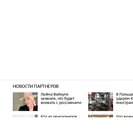
НОВОСТИ ПАРТНЕРОВ
Лайма Вайкуле
В Польш
заявила, что будет
ударом 
воевать с россиянами
иностра
Кто из пенсионеров
Что важн
сможет отдыхать в
день ро
санаториях бесплатно
умершего
священн