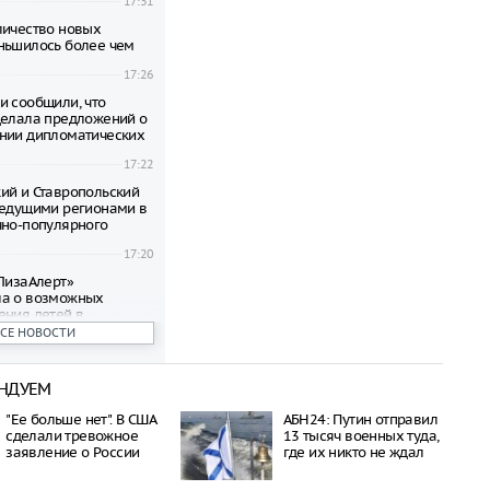
17:31
личество новых
ньшилось более чем
17:26
и сообщили, что
делала предложений о
нии дипломатических
17:22
ий и Ставропольский
ведущими регионами в
чно-популярного
17:20
«ЛизаАлерт»
ла о возможных
ения детей в
ВСЕ НОВОСТИ
17:09
 Сочи задержано
НДУЕМ
ейсов из-за
граничений
17:04
"Ее больше нет". В США
АБН24: Путин отправил
сделали тревожное
13 тысяч военных туда,
авшего самолета под
заявление о России
где их никто не ждал
ыживал в тайге, имея
нфеты