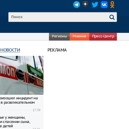
Регионы
Мнения
Пресс-Центр
 НОВОСТИ
РЕКЛАМА
оизошел инцидент на
 в развлекательном
17:39
ье у женщины,
и спасении сына,
е детей