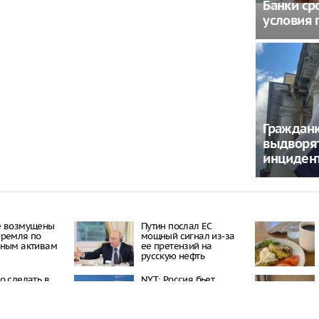
Банки ср
условия 
Гражданк
выдворят
инцидент
е возмущены
Путин послал ЕС
Кремля по
мощный сигнал из-за
нным активам
ее претензий на
русскую нефть
о сделать в
NYT: Россия бьет
ждения
рекорды по масштабам
: ответ
производства ракет
ика