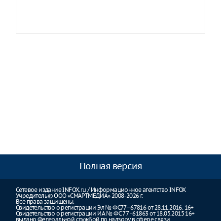
Полная версия
Сетевое издание INFOX.ru / Информационное агентство INFOX
Учредитель © ООО «СМАРТМЕДИА» 2008-2026 г.
Все права защищены.
Свидетельство о регистрации Эл № ФС77–67816 от 28.11.2016. 16+
Свидетельство о регистрации ИА № ФС 77 - 61863 от 18.05.2015 16+
выдано Федеральной службой по надзору в сфере связи,