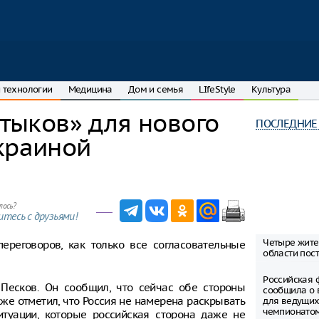
 технологии
Медицина
Дом и семья
LIfeStyle
Культура
атыков» для нового
ПОСЛЕДНИЕ
краиной
лось?
тесь с друзьями!
Четыре жите
ереговоров, как только все согласовательные
области пост
Российская 
 Песков. Он сообщил, что сейчас обе стороны
сообщила о 
же отметил, что Россия не намерена раскрывать
для ведущих
чемпионато
туации, которые российская сторона даже не