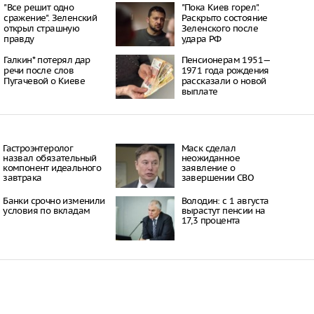
16:21
"Все решит одно
"Пока Киев горел".
сражение". Зеленский
Раскрыто состояние
 период простуд может
открыл страшную
Зеленского после
о обязательное
правду
удара РФ
сок
16:18
Галкин* потерял дар
Пенсионерам 1951—
ити-шоу поужинала с
речи после слов
1971 года рождения
дной миски, вызвав
Пугачевой о Киеве
рассказали о новой
у зрителей
выплате
16:15
объем
анных автомобилей в
з альтернативные
ле увеличился в 1,6
Гастроэнтеролог
Маск сделал
назвал обязательный
неожиданное
компонент идеального
16:13
заявление о
завтрака
завершении СВО
Банки срочно изменили
Володин: с 1 августа
условия по вкладам
вырастут пенсии на
17,3 процента