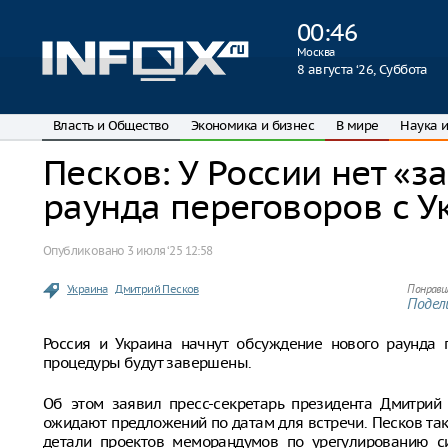
00
:
46
Москва
8 августа ‘26, Суббота
Власть и Общество
Экономика и бизнес
В мире
Наука и
Песков: У России нет «з
раунда переговоров с У
Опубликовано
3 июля ‘25 12:58
Украина
Дмитрий Песков
Понрави
Подели
Россия и Украина начнут обсуждение нового раунда п
процедуры будут завершены.
Об этом заявил пресс-секретарь президента Дмитрий
ожидают предложений по датам для встречи. Песков так
детали проектов меморандумов по урегулированию си