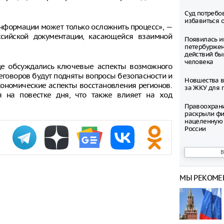
Суд потребо
избавиться 
информации может только осложнить процесс», —
сийской документации, касающейся взаимной
Появилась и
петербуржен
действий бы
человека
 где обсуждались ключевые аспекты возможного
реговоров будут подняты вопросы безопасности и
Новшества в
ономические аспекты восстановления регионов.
за ЖКУ для 
я на повестке дня, что также влияет на ход
Правоохран
раскрыли фи
нацеленную 
России
Северные ол
Шпицбергене
причине
МЫ РЕКОМЕ
Тысячи груз
границе Укр
Младенец ро
часа после 
матери, упав