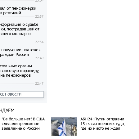
23:04
вал от пенсионерки
от рептилий
22:57
нформация о судьбе
ки, пострадавшей от
вшего молодого
22:54
 получении платежек
граждан России
22:49
ительные органы
нансовую пирамиду,
на пенсионеров
22:47
ени гибнут на
ВСЕ НОВОСТИ
 по неизвестной
22:42
НДУЕМ
овиков застряли на
аины и Польши
"Ее больше нет". В США
АБН24: Путин отправил
22:38
сделали тревожное
13 тысяч военных туда,
дился спустя полтора
заявление о России
где их никто не ждал
трагической гибели
шей с 10-го этажа