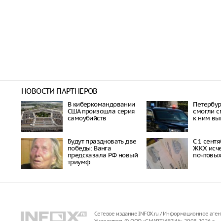
НОВОСТИ ПАРТНЕРОВ
В киберкомандовании
Петербу
США произошла серия
смогли с
самоубийств
к ним вы
Будут праздновать две
С 1 сент
победы: Ванга
ЖКХ исче
предсказала РФ новый
почтовы
триумф
Сетевое издание INFOX.ru / Информационное аген