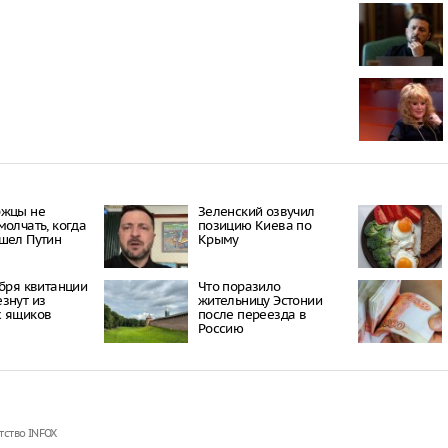
Онищенко: в
быть введен
ношение ма
Звезда реал
кошкой из о
отвращение 
"Автостат": 
импортиров
Россию чере
ржцы не
Зеленский озвучил
каналы в ию
молчать, когда
позицию Киева по
раза
шел Путин
Крыму
ября квитанции
Что поразило
знут из
жительницу Эстонии
х ящиков
после переезда в
Россию
тство INFOX