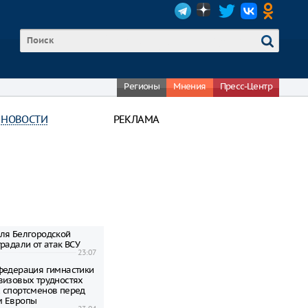
Регионы
Мнения
Пресс-Центр
 НОВОСТИ
РЕКЛАМА
ля Белгородской
радали от атак ВСУ
23:07
федерация гимнастики
визовых трудностях
 спортсменов перед
м Европы