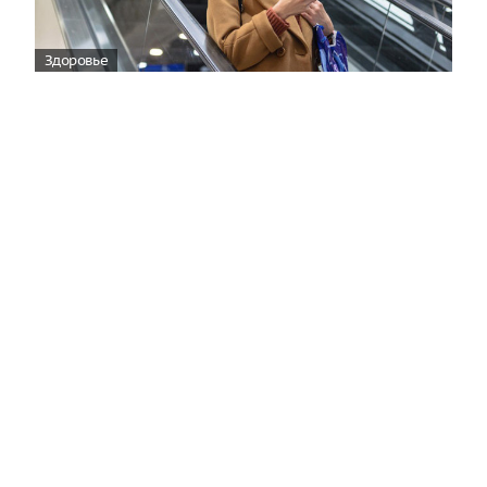
Здоровье
Вирусам вопреки: практическое
руководство по противовирусной
защите
08:00
Поздняя осень — время, когда «мелочи» решают
исход сезона.