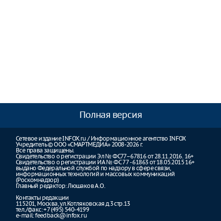
Полная версия
Сетевое издание INFOX.ru / Информационное агентство INFOX
Учредитель © ООО «СМАРТМЕДИА» 2008-2026 г.
Все права защищены.
Свидетельство о регистрации Эл № ФС77–67816 от 28.11.2016. 16+
Свидетельство о регистрации ИА № ФС 77 - 61863 от 18.05.2015 16+
выдано Федеральной службой по надзору в сфере связи,
информационных технологий и массовых коммуникаций
(Роскомнадзор)
Главный редактор: Люшаков А.О.
Контакты редакции
115201, Москва, ул.Котляковская д.3 стр.13
тел./факс: +7 (495) 540-4199
e-mail:
feedback@infox.ru