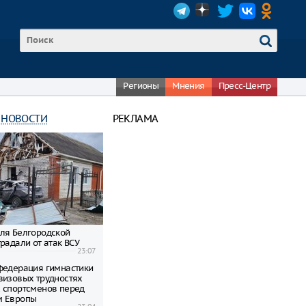
Регионы
Мнения
Пресс-Центр
 НОВОСТИ
РЕКЛАМА
ля Белгородской
радали от атак ВСУ
23:07
федерация гимнастики
визовых трудностях
 спортсменов перед
м Европы