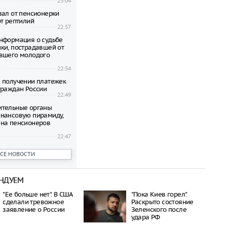
23:04
вал от пенсионерки
от рептилий
22:57
нформация о судьбе
ки, пострадавшей от
вшего молодого
22:54
 получении платежек
граждан России
22:49
ительные органы
нансовую пирамиду,
на пенсионеров
22:47
ени гибнут на
ВСЕ НОВОСТИ
 по неизвестной
22:42
НДУЕМ
овиков застряли на
аины и Польши
"Ее больше нет". В США
"Пока Киев горел".
22:38
сделали тревожное
Раскрыто состояние
дился спустя полтора
заявление о России
Зеленского после
трагической гибели
удара РФ
шей с 10-го этажа