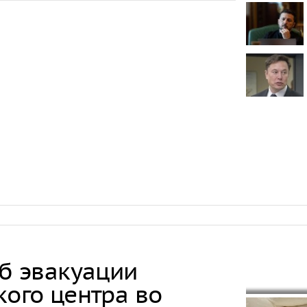
Онищенко: в
быть введен
ношение ма
Звезда реал
кошкой из о
отвращение 
"Автостат": 
импортиров
Россию чере
каналы в ию
раза
Ягода, 
печень: 
обожают 
об эвакуации
взрослы
кого центра во