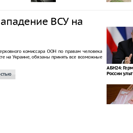
нападение ВСУ на
ерховного комиссара ООН по правам человека
кте на Украине, обязаны принять все возможные
АБН24: Гер
России уль
остью
Россияне м
наличные