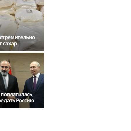
 стремительно
 сахар
поплатилась,
едать Россию