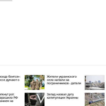
оседа боится»:
Жители украинского
ессе думают о
села напали на
пограничников - детали
ткнут рот.
Запад назвал дату
шарашила РФ
капитуляции Украины
занием на