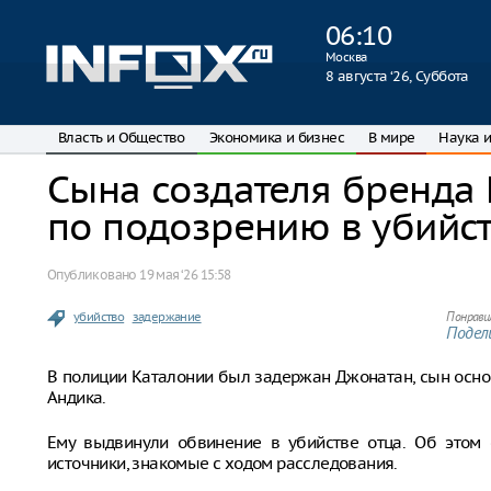
06
:
10
Москва
8 августа ‘26, Суббота
Власть и Общество
Экономика и бизнес
В мире
Наука и
Сына создателя бренда
по подозрению в убийс
Опубликовано
19 мая ‘26 15:58
убийство
задержание
Понрави
Подели
В полиции Каталонии был задержан Джонатан, сын осно
Андика.
Ему выдвинули обвинение в убийстве отца. Об этом 
источники, знакомые с ходом расследования.