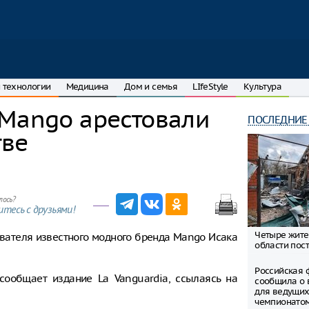
 технологии
Медицина
Дом и семья
LIfeStyle
Культура
 Mango арестовали
ПОСЛЕДНИЕ
тве
лось?
тесь с друзьями!
Четыре жите
вателя известного модного бренда Mango Исака
области пост
Российская 
сообщает издание La Vanguardia, ссылаясь на
сообщила о 
для ведущих
чемпионато