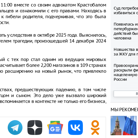
 11:00 вместе со своим адвокатом Крастобалом
Суд потребо
альцев и ознакомили с его правами. Находясь в
избавиться 
 к гибели родителя, подчеркивая, что это была
ости.
Появилась и
петербуржен
действий бы
ть у следствия в октябре 2025 года. Выяснилось,
человека
елем трагедии, произошедшей 14 декабря 2024
Новшества в
за ЖКУ для 
рый с тех пор стал одним из ведущих мировых
асчитывает более 2,200 магазинов в 109 странах
Правоохран
раскрыли фи
 по расширению на новый рынок, что привлекло
нацеленную 
России
ствах, предшествующих падению, в том числе
Северные ол
тцом и сыном. Это дело уже вызвало широкий
Шпицбергене
причине
споминается в контексте не только его бизнеса,
МЫ РЕКОМЕ
Тысячи груз
границе Укр
Младенец ро
часа после 
матери, упав