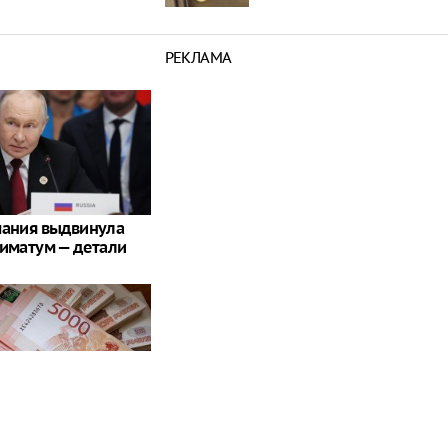
РЕКЛАМА
мания выдвинула
тиматум — детали
ассово снимают