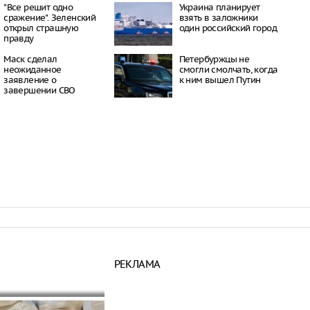
16:21
"Все решит одно
Украина планирует
сражение". Зеленский
взять в заложники
 период простуд может
открыл страшную
один российский город
о обязательное
правду
сок
16:18
Маск сделал
Петербуржцы не
ити-шоу поужинала с
неожиданное
смогли смолчать, когда
дной миски, вызвав
заявление о
к ним вышел Путин
у зрителей
завершении СВО
16:15
объем
анных автомобилей в
з альтернативные
ле увеличился в 1,6
16:13
разрушающая
в России её
и дети, и
РЕКЛАМА
е