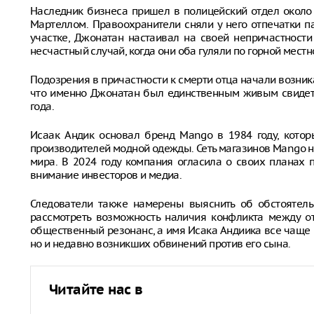
Наследник бизнеса пришел в полицейский отдел около
Мартеллом. Правоохранители сняли у него отпечатки п
участке, Джонатан настаивал на своей непричастности
несчастный случай, когда они оба гуляли по горной местн
Подозрения в причастности к смерти отца начали возника
что именно Джонатан был единственным живым свидет
года.
Исаак Андик основал бренд Mango в 1984 году, кото
производителей модной одежды. Сеть магазинов Mango н
мира. В 2024 году компания огласила о своих планах
внимание инвесторов и медиа.
Следователи также намерены выяснить об обстоятель
рассмотреть возможность наличия конфликта между о
общественный резонанс, а имя Исака Андиика все чаще в
но и недавно возникших обвинений против его сына.
Читайте нас в