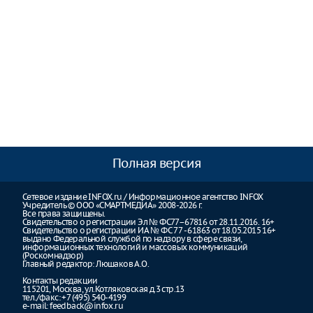
Полная версия
Сетевое издание INFOX.ru / Информационное агентство INFOX
Учредитель © ООО «СМАРТМЕДИА» 2008-2026 г.
Все права защищены.
Свидетельство о регистрации Эл № ФС77–67816 от 28.11.2016. 16+
Свидетельство о регистрации ИА № ФС 77 - 61863 от 18.05.2015 16+
выдано Федеральной службой по надзору в сфере связи,
информационных технологий и массовых коммуникаций
(Роскомнадзор)
Главный редактор: Люшаков А.О.
Контакты редакции
115201, Москва, ул.Котляковская д.3 стр.13
тел./факс: +7 (495) 540-4199
e-mail:
feedback@infox.ru