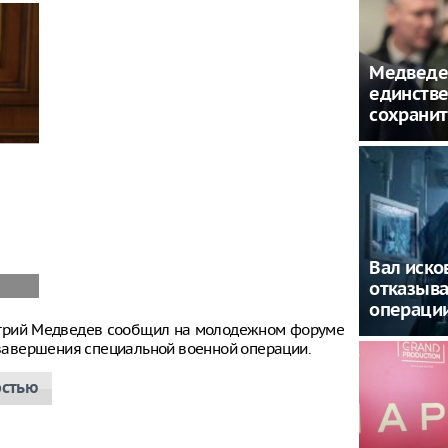
Медведе
единств
сохранит
Вал иско
отказыва
операци
итрий Медведев сообщил на молодежном форуме
е завершения специальной военной операции.
остью