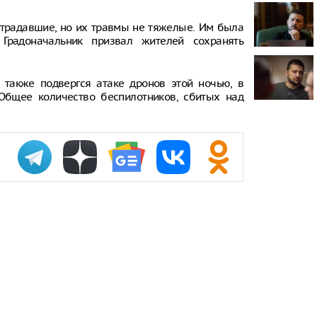
производств
Башкортост
острадавшие, но их травмы не тяжелые. Им была
Градоначальник призвал жителей сохранять
В Нижегород
суммарный 
рождаемост
среднеросси
 также подвергся атаке дронов этой ночью, в
 Общее количество беспилотников, сбитых над
В Нижнекамс
дронов повр
предприяти
Нижегородск
тройку реги
беспилотных