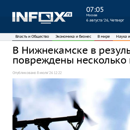
07
:
05
Москва
6 августа ‘26, Четверг
Власть и Общество
Экономика и бизнес
В мире
Наука и
В Нижнекамске в резуль
повреждены несколько 
Опубликовано
8 июля ‘26 12:22