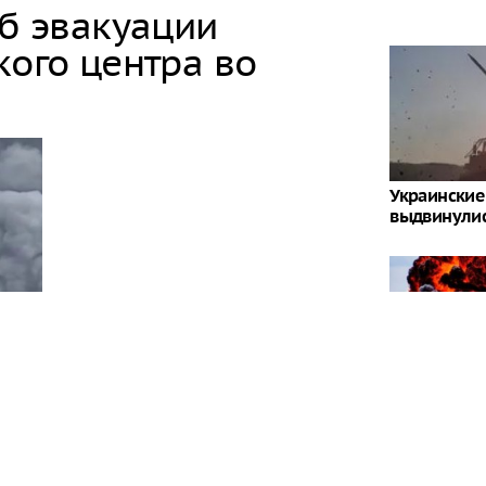
об эвакуации
кого центра во
Украинские
выдвинулис
"Больше бом
пришли в у
случившего