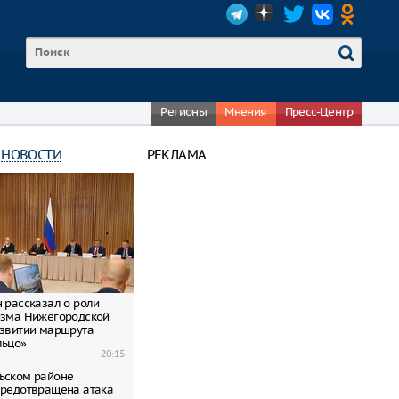
Регионы
Мнения
Пресс-Центр
 НОВОСТИ
РЕКЛАМА
н рассказал о роли
изма Нижегородской
азвитии маршрута
льцо»
20:15
ьском районе
предотвращена атака