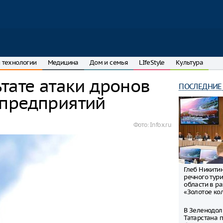
 технологии
Медицина
Дом и семья
LIfeStyle
Культура
тате атаки дронов
ПОСЛЕДНИЕ
предприятий
Фото: Infox.ru
Глеб Никити
речного тур
области в р
«Золотое ко
В Зеленодол
Татарстана 