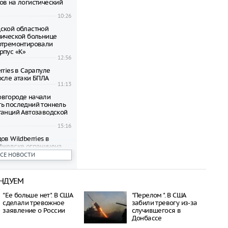
ов на логистический
10:26
ской областной
нической больнице
отремонтировали
рпус «К»
12:56
rries в Сарапуле
осле атаки БПЛА
11:13
вгороде начали
ь последний тоннель
танций Автозаводской
15:16
ов Wildberries в
Ижевске ограничена
лотной атаки
ВСЕ НОВОСТИ
10:35
тии Бречалов сообщил
НДУЕМ
й атаке БПЛА
10:20
"Ее больше нет". В США
"Перелом ". В США
и нанесли удар по
сделали тревожное
забили тревогу из-за
 в Ульяновской области
заявление о России
случившегося в
08:48
Донбассе
и ВСУ атаковали