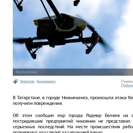
беспилотник
Татарстан
Нижнекамск
Понрави
Подели
В Татарстане, в городе Нижнекамск, произошла атака б
получили повреждения.
Об этом сообщил мэр города Радмир Беляев на св
пострадавших предприятий чиновник не представил.
серьезных последствий. На месте происшествия раб
подчеркнул, что следит за ситуацией лично.