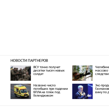
НОВОСТИ ПАРТНЕРОВ
ВСУ точно получат
Челябинс
десятки тысяч новых
массово 
солдат
следстви
Названо число
Экс-прод
погибших при падении
Газманов
БПЛА на пляж под
вину по 
Геленджиком