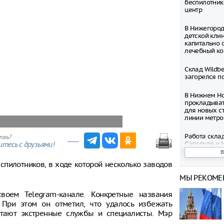
беспилотник
центр
В Нижегород
детской кли
капитально 
лечебный ко
Склад Wildbe
загорелся п
В Нижнем Но
прокладыват
для новых с
линии метро
Работа склад
лось?
Сарапуле и 
тесь с друзьями!
из-за беспи
еспилотников, в ходе которой несколько заводов
Глава Удмур
МЫ РЕКОМЕ
о масштабно
оем Telegram-канале. Конкретные названия
Беспилотник
 При этом он отметил, что удалось избежать
объекту ТЭК
отают экстренные службы и специалисты. Мэр
Беспилотник