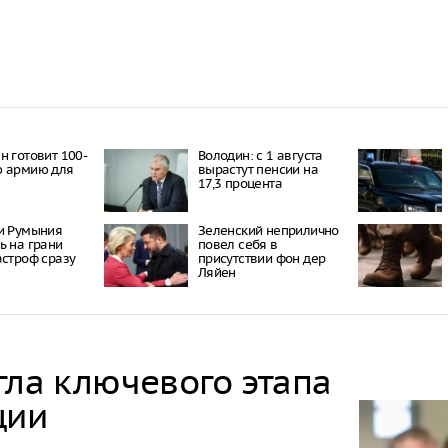
н готовит 100-
Володин: с 1 августа
ю армию для
вырастут пенсии на
17,3 процента
и Румыния
Зеленский неприлично
ь на грани
повел cебя в
астроф сразу
присутствии фон дер
Ляйен
гла ключевого этапа
ции