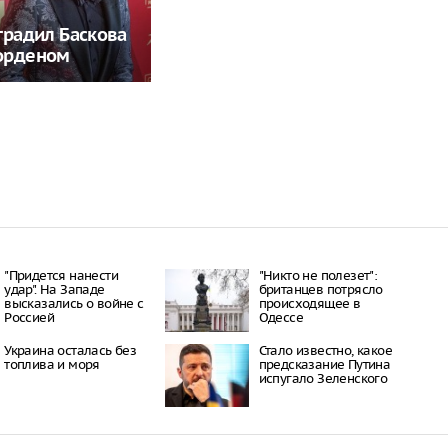
градил Баскова
орденом
"Придется нанести
"Никто не полезет":
удар". На Западе
британцев потрясло
высказались о войне с
происходящее в
Россией
Одессе
Украина осталась без
Стало известно, какое
топлива и моря
предсказание Путина
испугало Зеленского