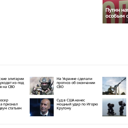
Путин на
особым 
кие элитарии
На Украине сделали
уходят из-под
прогноз об окончании
я на СВО
СВО
юсер
Суд в США нанес
а признал
мощный удар по Игорю
двум статьям
Крутому