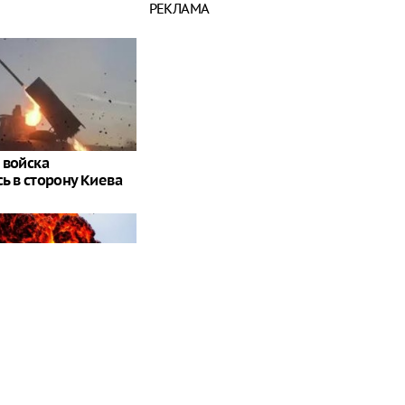
РЕКЛАМА
 войска
ь в сторону Киева
б". На Западе
жас от
ся на Украине