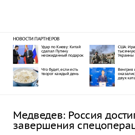
НОВОСТИ ПАРТНЕРОВ
Удар по Киеву: Китай
США: Ира
сделал Путину
тысячну
неожиданный подарок
Украины
Что будет, если есть
Венгрия 
творог каждый день
оказалис
двух кат
Медведев: Россия дости
завершения спецопера