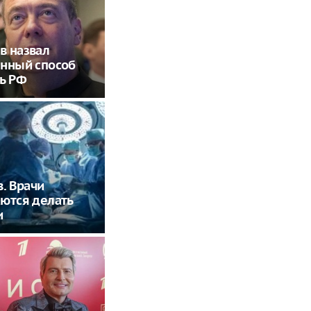
в назвал
енный способ
ь РФ
в. Врачи
ются делать
и