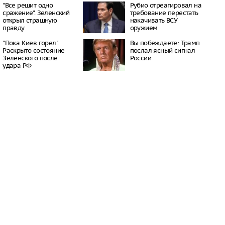
енную зону в
"Все решит одно
Рубио отреагировал на
ане
сражение". Зеленский
требование перестать
08:32
открыл страшную
накачивать ВСУ
правду
оружием
ской области
коэффициент
"Пока Киев горел".
Вы побеждаете: Трамп
и превысил
Раскрыто состояние
послал ясный сигнал
йский уровень
Зеленского после
России
14:37
удара РФ
ке в результате атаки
еждены несколько
й
12:22
ая область вошла в
онов по внедрению
 авиационных систем
18:49