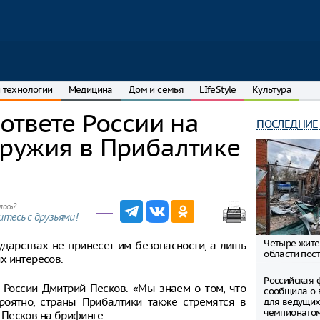
 технологии
Медицина
Дом и семья
LIfeStyle
Культура
ответе России на
ПОСЛЕДНИЕ
ружия в Прибалтике
лось?
тесь с друзьями!
Четыре жите
дарствах не принесет им безопасности, а лишь
области пост
х интересов.
Российская 
 России Дмитрий Песков. «Мы знаем о том, что
сообщила о 
оятно, страны Прибалтики также стремятся в
для ведущих
чемпионато
Песков на брифинге.