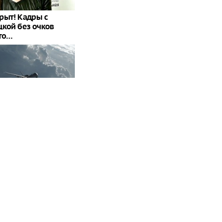
рыт! Кадры с
цкой без очков
что…
дронов ВСУ
Россию
тация факта": в ЕС
олько осталось