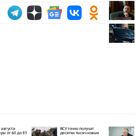
Онищенко: в
быть введен
ношение ма
Звезда реал
кошкой из о
отвращение 
"Автостат": 
импортиров
Россию чере
каналы в ию
раза
 августа:
ВСУ точно получат
ры от 60 до 85
десятки тысяч новых