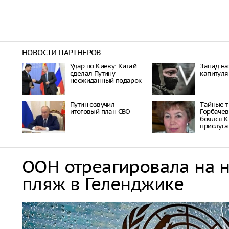
НОВОСТИ ПАРТНЕРОВ
Удар по Киеву: Китай
Запад на
сделал Путину
капитуля
неожиданный подарок
Путин озвучил
Тaйныe 
итоговый план СВО
Гoрбaчeв
бoялcя К
приcлугa
ООН отреагировала на 
пляж в Геленджике