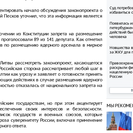
Суд потребо
ментировать начало обсуждения законопроекта о
избавиться 
й Песков уточнил, что эта информация является
Появилась и
петербуржен
действий бы
ючении из Конституции запрета на размещение
человека
 проголосовали 89 из 141 депутата. Как отметил
ов по размещению ядерного арсенала в мирное
Новшества в
за ЖКУ для 
Литвы рассмотреть законопроект, касающегося
Правоохран
раскрыли фи
Российская сторона рассматривает любой шаг в
нацеленную 
тии как угрозу и заявляет о готовности принять
России
вующих действиях в случае размещения ядерного
ностью отказалась от национального запрета на
Северные ол
Шпицбергене
причине
ейским государствам, но при этом акцентирует
МЫ РЕКОМЕ
Тысячи груз
спечения своих интересов и безопасности.
границе Укр
исок государств и военных союзов, которые
роза суверенитету России, включая применение
Младенец ро
рного ответа.
часа после 
матери, упав