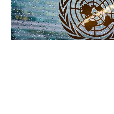
Совбез ООН
По мнению официального представителя Управления В
(УВКПЧ) Марты Уртадо, стороны, участвующие в конфли
меры для защиты мирных жителей от любых угроз.
Читать полн