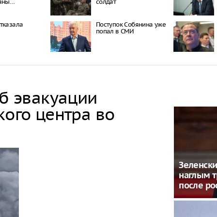
заны…
солдат
тказала
Поступок Собянина уже
попал в СМИ
об эвакуации
кого центра во
Зеленски
наглым 
после ро