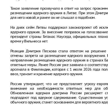
Такое заявление прозвучало в ответ на запрос проком
размещении ядерного оружия в Литве. При этом Дмитри
для него новой, и ранее он не слышал о подобном.
На днях сейм Литвы поддержал законопроект об искл
ядерного оружия. За внесение поправок на голосование
президент страны Гитанас Науседа, официальных план
время у Вильнюса нет.
Реакция Дмитрия Пескова стала ответом на решение 
отмены запрета на размещение ядерного вооружения. 
направлении размещения ядерного оружия в странах Бал
ответные меры. Ранее Россия уже заявила о соответст
арсенала в Финляндии, которая с 1 июля 2026 года пол
ввоз, транзит и хранение ядерного оружия.
Россия утверждает, что не представляет угрозу европ
внимание на необходимости ответных мер для обе
Обновленная ядерная доктрина России расширяет сп
подпадают под ядерное сдерживание. Существенная уг
обычного оружия, станет основанием для вероятного яде