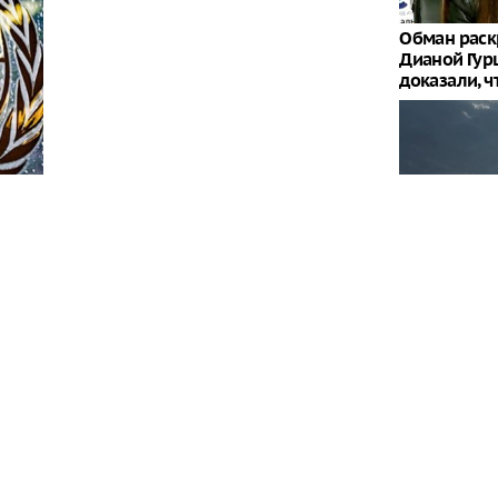
Обман раск
Дианой Гур
доказали, 
Более 600 
атаковали 
ерховного комиссара ООН по правам человека
кте на Украине, обязаны принять все возможные
остью
"Это конста
решили, ск