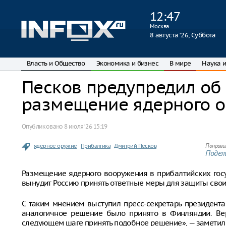
12
:
47
Москва
8 августа ‘26, Суббота
Власть и Общество
Экономика и бизнес
В мире
Наука и
Песков предупредил об 
размещение ядерного о
Опубликовано
8 июля ‘26 15:19
ядерное оружие
Прибалтика
Дмитрий Песков
Понрави
Подели
Размещение ядерного вооружения в прибалтийских госу
вынудит Россию принять ответные меры для защиты свои
С таким мнением выступил пресс-секретарь президента
аналогичное решение было принято в Финляндии. Вер
следующем шаге принять подобное решение», — заметил 