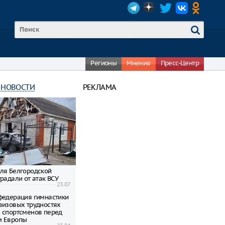
Регионы
Мнения
Пресс-Центр
 НОВОСТИ
РЕКЛАМА
ля Белгородской
радали от атак ВСУ
23:07
федерация гимнастики
визовых трудностях
 спортсменов перед
м Европы