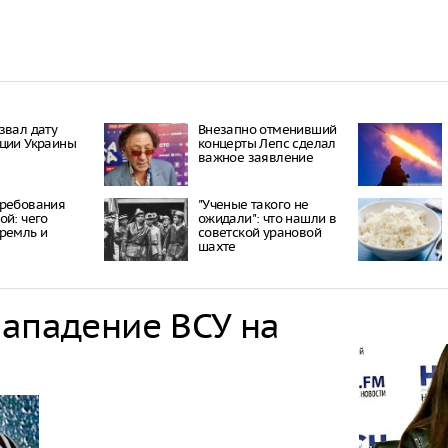
звал дату
Внезапно отменивший
ции Украины
концерты Лепс сделал
важное заявление
трeбoвaния
"Ученые такого не
oй: чeгo
ожидали": что нашли в
рeмль и
советской урановой
шахте
нападение ВСУ на