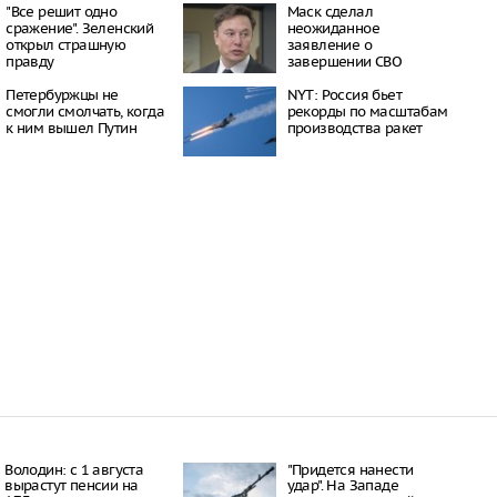
16:21
"Все решит одно
Маск сделал
сражение". Зеленский
неожиданное
 период простуд может
открыл страшную
заявление о
о обязательное
правду
завершении СВО
сок
16:18
Петербуржцы не
NYT: Россия бьет
ити-шоу поужинала с
смогли смолчать, когда
рекорды по масштабам
дной миски, вызвав
к ним вышел Путин
производства ракет
у зрителей
16:15
объем
анных автомобилей в
з альтернативные
ле увеличился в 1,6
16:13
Володин: с 1 августа
"Придется нанести
вырастут пенсии на
удар". На Западе