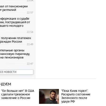
23:04
вал от пенсионерки
от рептилий
22:57
нформация о судьбе
ки, пострадавшей от
вшего молодого
22:54
 получении платежек
граждан России
22:49
ительные органы
нансовую пирамиду,
на пенсионеров
22:47
ени гибнут на
ВСЕ НОВОСТИ
 по неизвестной
22:42
НДУЕМ
овиков застряли на
аины и Польши
"Ее больше нет". В США
"Пока Киев горел".
22:38
сделали тревожное
Раскрыто состояние
дился спустя полтора
заявление о России
Зеленского после
трагической гибели
удара РФ
шей с 10-го этажа