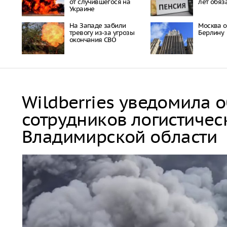
от случившегося на
лет обя
Украине
На Западе забили
Москва о
тревогу из-за угрозы
Берлину
окончания СВО
Wildberries уведомила 
сотрудников логистичес
Владимирской области