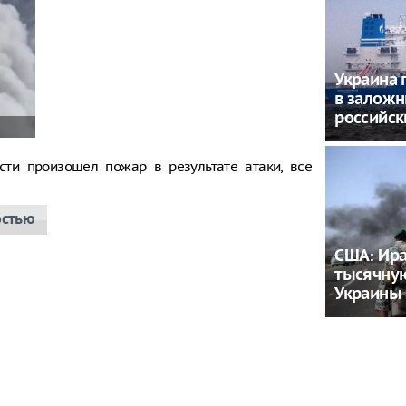
Украина 
в заложн
российск
сти произошел пожар в результате атаки, все
остью
США: Ира
тысячну
Украины