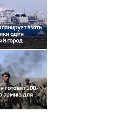
планирует взять
ики один
ий город
н готовит 100-
ю армию для