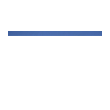
Экономика
Индия отказалась от приобретения
российских Су-57