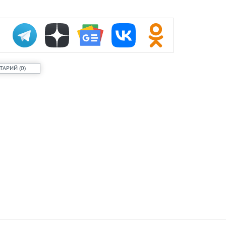
ТАРИЙ
(
0
)