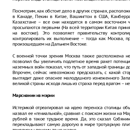
Посмотрим, как обстоит дело в других странах, располо
в Канаде, Пекин в Китае, Вашингтон в США, Канберра
Казахстане – все они находятся в самом восточном ч
просыпаются первыми (На всей территории Китая приня
на востоке). Это позволяет правительству контрол
контролировать их выполнение – тогда как Москва, п
произошедшем на Дальнем Востоке.
С военной точки зрения Москва также расположена не
позволил бы увеличить подлетное время ракет потенци
наземных войн показал, что путь от западной границы 
Впрочем, сейчас невозможно предсказать, с какой ст
выглядит даже опаснее малодушного изнеженного Запад
великой страны исходя лишь из страха перед врагом – не
Марсианин из мэрии
Истерикой отреагировал на идею переноса столицы о
назвал ее «гениальной», сравнил с поиском жизни на Ма
рублей в такое трудное время. Да, это сказал Собянин
перекладывают самую дорогую в мире тротуарную плитк
триллионы почему-то не жалко.