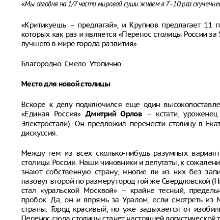
«
Мы сегодня на 1/7 части мировой суши живем в 7–10 раз скученне
«Критикуешь – предлагай», и Крупнов предлагает 11 
которых как раз и является «Перенос столицы России за 
лучшего в мире города развития».
Благородно. Смело. Утопично.
Место для новой столицы
Вскоре к делу подключился еще один высокопоставле
«Единая Россия»
– кстати, уроженец
Дмитрий Орлов
Электростали). Он предложил перенести столицу в Ека
дискуссия.
Между тем из всех сколько-нибудь разумных вариан
столицы России. Наши чиновники и депутаты, к сожале
знают собственную страну; многие ли из них без зап
назовут второй по размеру город той же Свердловской (Ни
стал «уральской Москвой» – крайне тесный, предельн
пробок. Да, он и впрямь за Уралом, если смотреть из
страны. Город красивый, но уже задыхается от изобил
Перенос сюда столицы станет настоящей логистической т