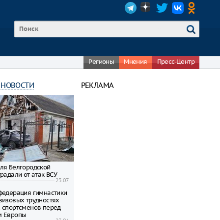
Регионы
Мнения
Пресс-Центр
 НОВОСТИ
РЕКЛАМА
ля Белгородской
радали от атак ВСУ
23:07
федерация гимнастики
визовых трудностях
 спортсменов перед
м Европы