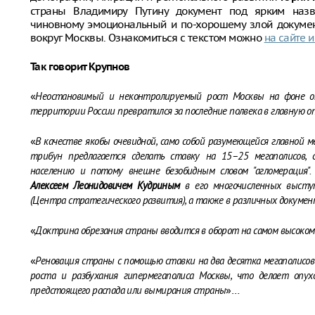
страны Владимиру Путину документ под ярким назв
чиновному эмоциональный и по-хорошему злой докумен
вокруг Москвы. Ознакомиться с текстом можно
на сайте и
Так говорит Крупнов
«
Неостановимый и неконтролируемый рост Москвы на фоне оп
территории России превратился за последние полвека в главную о
«
В качестве якобы очевидной, само собой разумеющейся главной м
трибун предлагается сделать ставку на 15–25 мегаполисов, 
населению и потому внешне безобидным словом "агломерация"
Алексеем Леонидовичем Кудриным
в его многочисленных высту
(Центра стратегического развития), а также в различных докуме
«
Доктрина обрезания страны вводится в оборот на самом высоком
«
Реновация страны с помощью ставки на два десятка мегаполисов
роста и разбухания гипермегаполиса Москвы, что делает опу
»…
предстоящего распада или вымирания страны