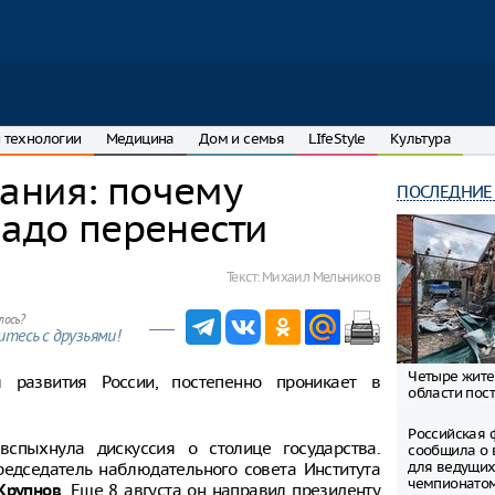
 технологии
Медицина
Дом и семья
LIfeStyle
Культура
ания: почему
ПОСЛЕДНИЕ
надо перенести
Текст:
Михаил Мельников
лось?
тесь с друзьями!
Четыре жите
 развития России, постепенно проникает в
области пост
Российская 
спыхнула дискуссия о столице государства.
сообщила о 
для ведущих
едседатель наблюдательного совета Института
чемпионато
. Еще 8 августа он направил президенту
Крупнов