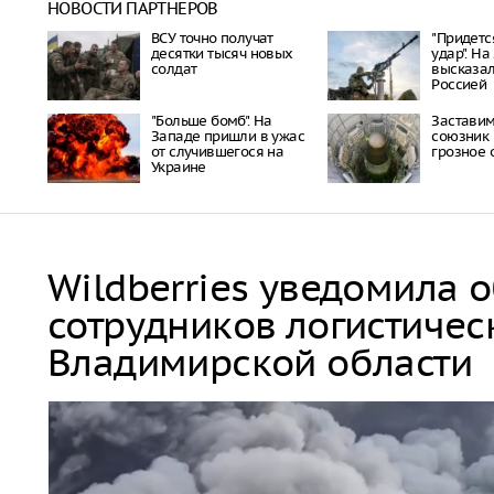
НОВОСТИ ПАРТНЕРОВ
ВСУ точно получат
"Придетс
десятки тысяч новых
удар". На
солдат
высказал
Россией
"Больше бомб". На
Заставим
Западе пришли в ужас
союзник 
от случившегося на
грозное
Украине
Wildberries уведомила 
сотрудников логистичес
Владимирской области