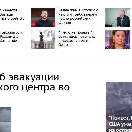
я нанести
Зеленский выступил с
 Западе
наглым требованием
ись о войне с
после российских
ударов
 раскаяться:
"Никто не полезет":
России дал
британцев потрясло
 обещание
происходящее в
Одессе
об эвакуации
кого центра во
"Привет,
США уже 
на остро