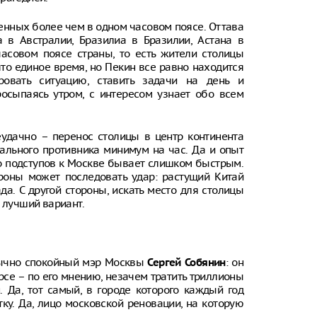
женных более чем в одном часовом поясе. Оттава
 в Австралии, Бразилиа в Бразилии, Астана в
асовом поясе страны, то есть жители столицы
то единое время, но Пекин все равно находится
ировать ситуацию, ставить задачи на день и
росыпаясь утром, с интересом узнает обо всем
удачно – перенос столицы в центр континента
ального противника минимум на час. Да и опыт
до подступов к Москве бывает слишком быстрым.
ороны может последовать удар: растущий Китай
а. С другой стороны, искать место для столицы
 лучший вариант.
бычно спокойный мэр Москвы
: он
Сергей Собянин
рсе – по его мнению, незачем тратить триллионы
. Да, тот самый, в городе которого каждый год
у. Да, лицо московской реновации, на которую