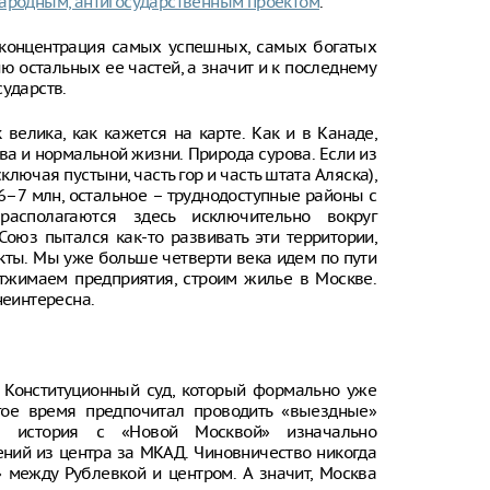
ародным, антигосударственным проектом
.
: концентрация самых успешных, самых богатых
ю остальных ее частей, а значит и к последнему
сударств.
 велика, как кажется на карте. Как и в Канаде,
ва и нормальной жизни. Природа сурова. Если из
ключая пустыни, часть гор и часть штата Аляска),
 6–7 млн, остальное – труднодоступные районы с
располагаются здесь исключительно вокруг
Союз пытался как-то развивать эти территории,
ты. Мы уже больше четверти века идем по пути
тжимаем предприятия, строим жилье в Москве.
неинтересна.
ш Конституционный суд, который формально уже
лгое время предпочитал проводить «выездные»
я история с «Новой Москвой» изначально
ний из центра за МКАД. Чиновничество никогда
 между Рублевкой и центром. А значит, Москва