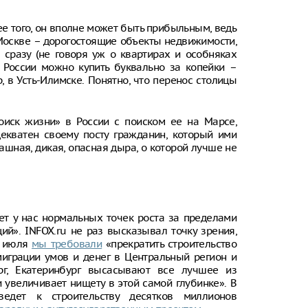
ее того, он вполне может быть прибыльным, ведь
Москве – дорогостоящие объекты недвижимости,
е сразу (не говоря уж о квартирах и особняках
е России можно купить буквально за копейки –
, в Усть-Илимске. Понятно, что перенос столицы
оиск жизни» в России с поиском ее на Марсе,
екватен своему посту гражданин, который ими
ашная, дикая, опасная дыра, о которой лучше не
 нет у нас нормальных точек роста за пределами
й». INFOX.ru не раз высказывал точку зрения,
 5 июля
мы требовали
«прекратить строительство
миграции умов и денег в Центральный регион и
ург, Екатеринбург высасывают все лучшее из
 увеличивает нищету в этой самой глубинке». В
ведет к строительству десятков миллионов