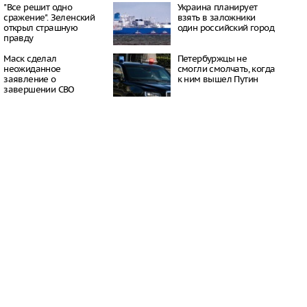
16:21
"Все решит одно
Украина планирует
сражение". Зеленский
взять в заложники
 период простуд может
открыл страшную
один российский город
о обязательное
правду
сок
16:18
Маск сделал
Петербуржцы не
ити-шоу поужинала с
неожиданное
смогли смолчать, когда
дной миски, вызвав
заявление о
к ним вышел Путин
у зрителей
завершении СВО
16:15
объем
анных автомобилей в
з альтернативные
ле увеличился в 1,6
16:13