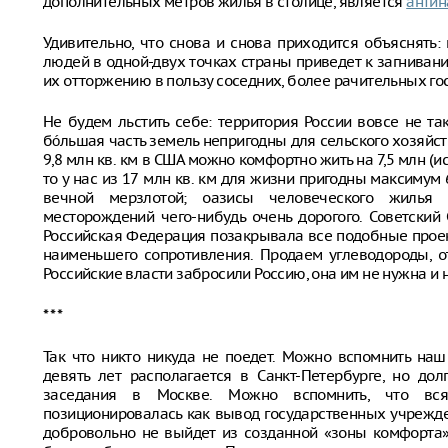
дополнительных метров жилья в столице, является
антин
Удивительно, что снова и снова приходится объяснять
людей в одной-двух точках страны приведет к загнивани
их отторжению в пользу соседних, более рачительных го
Не будем льстить себе: территория России вовсе не так
бóльшая часть земель непригодны для сельского хозяйст
9,8 млн кв. км в США можно комфортно жить на 7,5 млн (ис
то у нас из 17 млн кв. км для жизни пригодны максимум
вечной мерзлотой; оазисы человеческого жилья 
месторождений чего-нибудь очень дорогого. Советский 
Российская Федерация позакрывала все подобные проек
наименьшего сопротивления. Продаем углеводороды, о
Российские власти забросили Россию, она им не нужна и 
* * *
Так что никто никуда не поедет. Можно вспомнить на
девять лет располагается в Санкт-Петербурге, но до
заседания в Москве. Можно вспомнить, что вс
позиционировалась как вывод государственных учрежде
добровольно не выйдет из созданной «зоны комфорта»