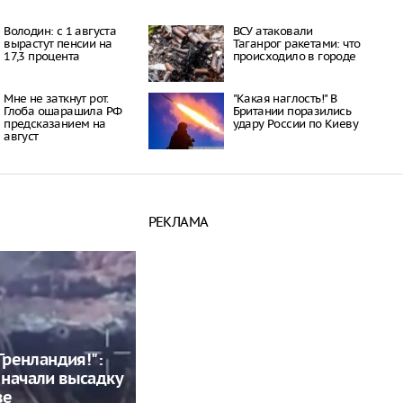
Володин: с 1 августа
ВСУ атаковали
вырастут пенсии на
Таганрог ракетами: что
17,3 процента
происходило в городе
Мне не заткнут рот.
"Какая наглость!" В
Глоба ошарашила РФ
Британии поразились
предсказанием на
удару России по Киеву
август
РЕКЛАМА
 Гренландия!":
начали высадку
ве