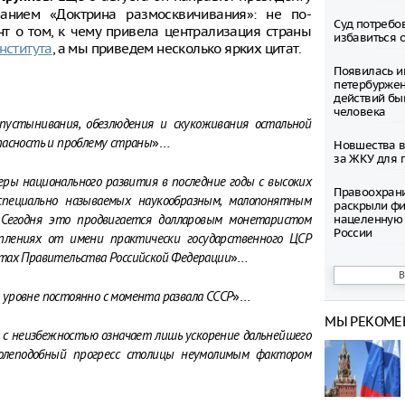
анием «Доктрина размосквичивания»: не по-
Суд потребо
т о том, к чему привела централизация страны
избавиться 
нститута
, а мы приведем несколько ярких цитат.
Появилась и
петербуржен
действий бы
человека
устынивания, обезлюдения и скукоживания остальной
»…
пасность и проблему страны
Новшества в
за ЖКУ для 
еры национального развития в последние годы с высоких
Правоохран
специально называемых наукообразным, малопонятным
раскрыли фи
нацеленную 
. Сегодня это продвигается долларовым монетаристом
России
плениях от имени практически государственного ЦСР
»…
нтах Правительства Российской Федерации
Северные ол
Шпицбергене
причине
»…
 уровне постоянно с момента развала СССР
МЫ РЕКОМЕ
Тысячи груз
 с неизбежностью означает лишь ускорение дальнейшего
границе Укр
холеподобный прогресс столицы неумолимым фактором
Младенец ро
часа после 
матери, упав