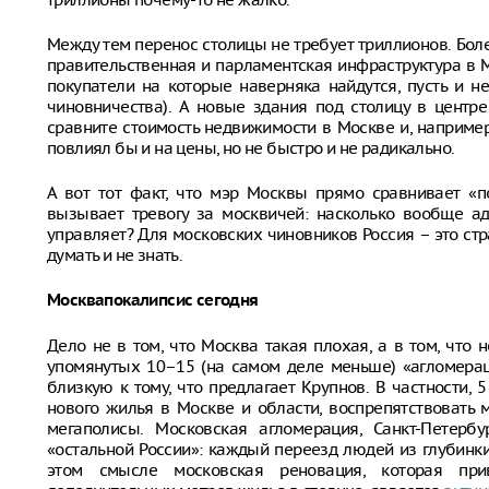
Между тем перенос столицы не требует триллионов. Бол
правительственная и парламентская инфраструктура в 
покупатели на которые наверняка найдутся, пусть и н
чиновничества). А новые здания под столицу в центр
сравните стоимость недвижимости в Москве и, например
повлиял бы и на цены, но не быстро и не радикально.
А вот тот факт, что мэр Москвы прямо сравнивает «п
вызывает тревогу за москвичей: насколько вообще ад
управляет? Для московских чиновников Россия – это стр
думать и не знать.
Москвапокалипсис сегодня
Дело не в том, что Москва такая плохая, а в том, что
упомянутых 10–15 (на самом деле меньше) «агломераци
близкую к тому, что предлагает Крупнов. В частности,
нового жилья в Москве и области, воспрепятствовать 
мегаполисы. Московская агломерация, Санкт-Петерб
«остальной России»: каждый переезд людей из глубинки
этом смысле московская реновация, которая при