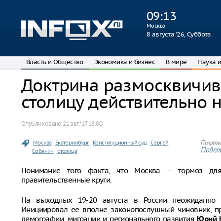
09
:
13
Москва
8 августа ‘26, Суббота
Власть и Общество
Экономика и бизнес
В мире
Наука и
Доктрина размосквичив
столицу действительно 
Опубликовано
21 авг. ‘17 18:00
Москва
Екатеринбург
Конституционный суд
Сергей
Понрави
Подели
Собянин
столица
Понимание того факта, что Москва – тормоз для
правительственные круги.
На выходных 19-20 августа в России неожиданно в
Инициировал ее вполне законопослушный чиновник, пр
демографии, миграции и регионального развития
Юрий 