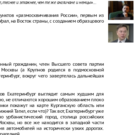
»...
е, теснее и этажнее, чем те же англичане и немцы
Онищенко: в
быть введен
пунктов «размосквичивания России», первым из
ношение ма
Урал, на Восток страны, с созданием образцового
Звезда реал
кошкой из о
отвращение 
"Автостат": 
импортиров
Россию чере
нный гражданин, член Высшего совета партии
каналы в ию
раза
 Москвы (а Крупнов родился в подмосковной
теринбург, вокруг чего завертелась дальнейшая
тов Екатеринбург выглядит самым худшим для
нию, не отличаются хорошим образованием плохо
инки покажут на карте Курганскую область или
жний Тагил, если что)? Так вот, Екатеринбург уже
о урбанистический город, столица российских
 Москвы, но все же находится в западной части
ия автомобилей на исторически узких дорогах.
рагедией.