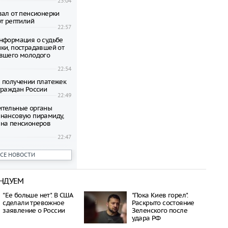
23:04
вал от пенсионерки
от рептилий
22:57
нформация о судьбе
ки, пострадавшей от
вшего молодого
22:54
 получении платежек
граждан России
22:49
ительные органы
нансовую пирамиду,
на пенсионеров
22:47
ени гибнут на
ВСЕ НОВОСТИ
 по неизвестной
22:42
НДУЕМ
овиков застряли на
аины и Польши
"Ее больше нет". В США
"Пока Киев горел".
22:38
сделали тревожное
Раскрыто состояние
дился спустя полтора
заявление о России
Зеленского после
трагической гибели
удара РФ
шей с 10-го этажа