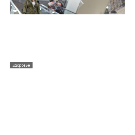
Здоровье
Вирусам вопреки: практическое
руководство по противовирусной
защите
08:00
Поздняя осень — время, когда «мелочи» решают
исход сезона.