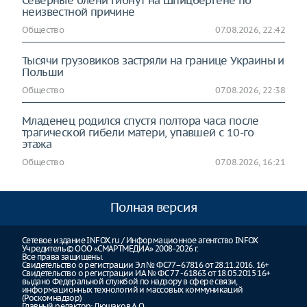
Северные олени гибнут на Шпицбергене по
неизвестной причине
Общество
07.08.2026, 22:42
Тысячи грузовиков застряли на границе Украины и
Польши
Общество
07.08.2026, 22:38
Младенец родился спустя полтора часа после
трагической гибели матери, упавшей с 10-го
этажа
Общество
07.08.2026, 16:21
Полная версия
Сетевое издание INFOX.ru / Информационное агентство INFOX
Учредитель © ООО «СМАРТМЕДИА» 2008-2026 г.
Все права защищены.
Свидетельство о регистрации Эл № ФС77–67816 от 28.11.2016. 16+
Свидетельство о регистрации ИА № ФС 77 - 61863 от 18.05.2015 16+
выдано Федеральной службой по надзору в сфере связи,
информационных технологий и массовых коммуникаций
(Роскомнадзор)
Главный редактор: Люшаков А.О.