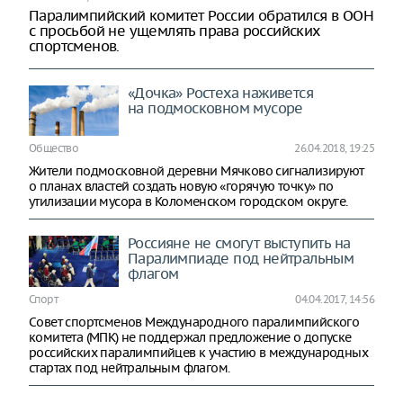
Паралимпийский комитет России обратился в ООН
с просьбой не ущемлять права российских
спортсменов.
«Дочка» Ростеха наживется
на подмосковном мусоре
Общество
26.04.2018, 19:25
Жители подмосковной деревни Мячково сигнализируют
о планах властей создать новую «горячую точку» по
утилизации мусора в Коломенском городском округе.
Россияне не смогут выступить на
Паралимпиаде под нейтральным
флагом
Спорт
04.04.2017, 14:56
Совет спортсменов Международного паралимпийского
комитета (МПК) не поддержал предложение о допуске
российских паралимпийцев к участию в международных
стартах под нейтральным флагом.