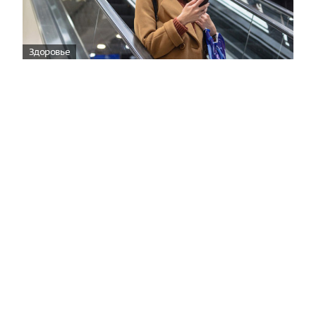
Здоровье
Вирусам вопреки: практическое
руководство по противовирусной
защите
08:00
Поздняя осень — время, когда «мелочи» решают
исход сезона.